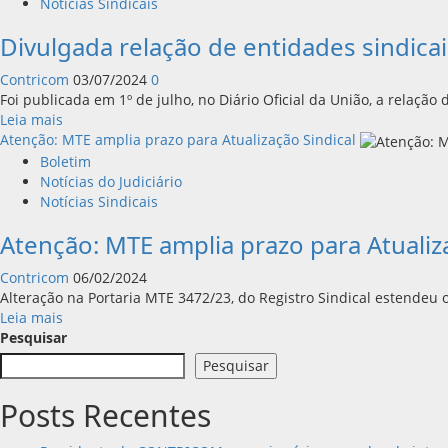
Notícias Sindicais
Divulgada relação de entidades sindica
Contricom
03/07/2024
0
Foi publicada em 1º de julho, no Diário Oficial da União, a relação 
Leia
Leia mais
mais
Atenção: MTE amplia prazo para Atualização Sindical
sobre
Boletim
Divulgada
Notícias do Judiciário
relação
Notícias Sindicais
de
Atenção: MTE amplia prazo para Atualiz
entidades
sindicais
Contricom
06/02/2024
que
Alteração na Portaria MTE 3472/23, do Registro Sindical estendeu o
precisam
Leia
Leia mais
atualizar
mais
Pesquisar
cadastro
sobre
no
Pesquisar
Atenção:
MTE
MTE
Posts Recentes
amplia
prazo