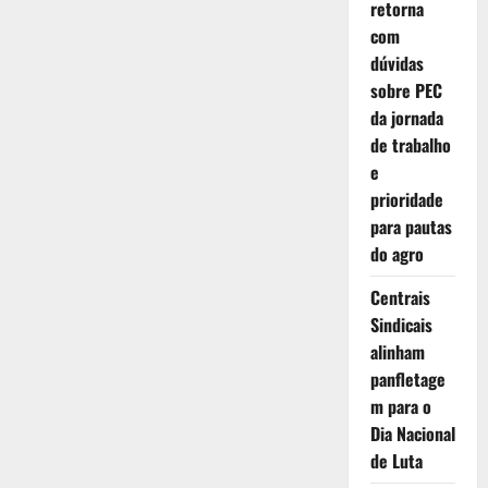
Reduzidos
retorna
para
com
1,76%
dúvidas
sobre PEC
da jornada
de trabalho
e
prioridade
para pautas
do agro
Centrais
Sindicais
alinham
panfletage
m para o
Dia Nacional
de Luta