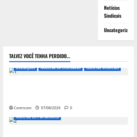
Notícias
Sindicais
Uncategorized
TALVEZ VOCÊ TENHA PERDIDO...
Destaques
Notícias de Entidades
Notícias Sindicais
FETRACONSPAR PROMOVE DEBATE SOBRE NR 01,
QUE TRATA DE RISCOS PSICOSSOCIAIS NOS LOCAIS
DE TRABALHO
Contricom
07/08/2026
0
Notícias do Parlamento
Congresso retorna com dúvidas sobre PEC da