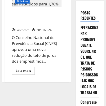
Boletim
POSTS
Juros do Consignado para
RECENTES
Beneficiários do INSS são
Reduzidos para 1,76%
FETRACONS
Contricom
20/01/2024
PAR
O Conselho Nacional de
PROMOVE
Previdência Social (CNPS)
DEBATE
aprovou uma nova
SOBRE NR
redução do teto de juros
01, QUE
dos empréstimos...
TRATA DE
RISCOS
Leia
Leia mais
mais
PSICOSSOC
sobre
IAIS NOS
Juros
do
LOCAIS DE
Consignado
para
TRABALHO
Beneficiários
do
INSS
Congresso
são