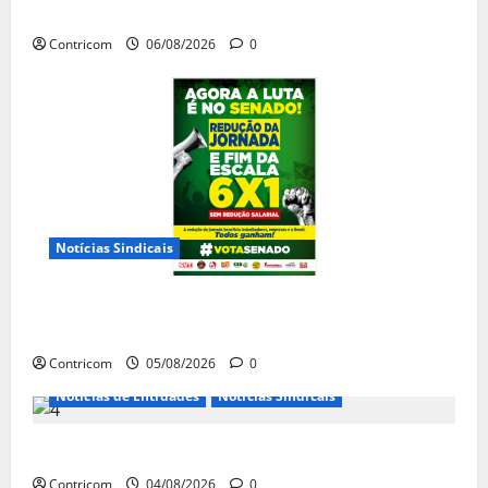
jornada de trabalho e prioridade para pautas do agro
Contricom
06/08/2026
0
Notícias Sindicais
Centrais Sindicais alinham panfletagem para o Dia
Nacional de Luta
Contricom
05/08/2026
0
Notícias de Entidades
Notícias Sindicais
Dia 10/08: TODOS JUNTOS!
Contricom
04/08/2026
0