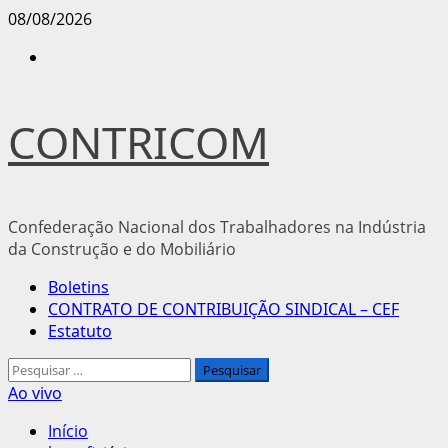
Avançar
08/08/2026
para
Instagram
o
conteúdo
CONTRICOM
Confederação Nacional dos Trabalhadores na Indústria
da Construção e do Mobiliário
Menu
Boletins
principal
CONTRATO DE CONTRIBUIÇÃO SINDICAL – CEF
Estatuto
Pesquisar
por:
Ao vivo
Início