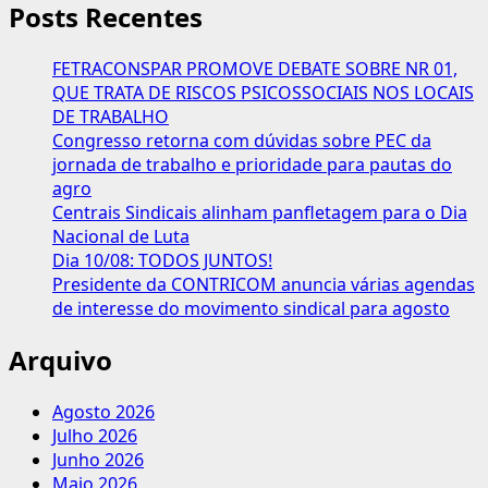
Futuro
Posts Recentes
é
regulamentado
FETRACONSPAR PROMOVE DEBATE SOBRE NR 01,
e
QUE TRATA DE RISCOS PSICOSSOCIAIS NOS LOCAIS
aguarda
DE TRABALHO
normas
Congresso retorna com dúvidas sobre PEC da
operacionais
jornada de trabalho e prioridade para pautas do
agro
Centrais Sindicais alinham panfletagem para o Dia
Nacional de Luta
Dia 10/08: TODOS JUNTOS!
Presidente da CONTRICOM anuncia várias agendas
de interesse do movimento sindical para agosto
Arquivo
Agosto 2026
Julho 2026
Junho 2026
Maio 2026