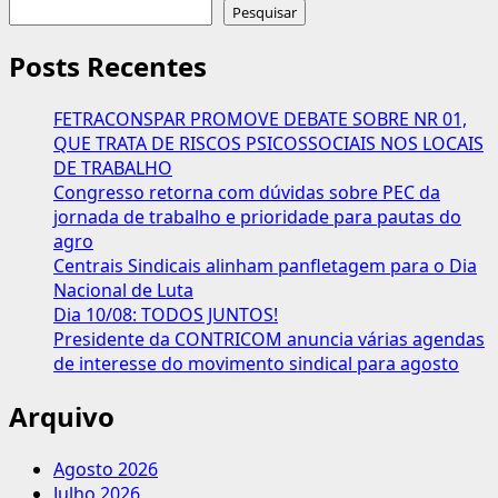
sobre
Pesquisar
Sindicatos
de
Posts Recentes
trabalhadores
vão
FETRACONSPAR PROMOVE DEBATE SOBRE NR 01,
recorrer
QUE TRATA DE RISCOS PSICOSSOCIAIS NOS LOCAIS
da
DE TRABALHO
decisão
Congresso retorna com dúvidas sobre PEC da
do
jornada de trabalho e prioridade para pautas do
TST
agro
Centrais Sindicais alinham panfletagem para o Dia
Nacional de Luta
Dia 10/08: TODOS JUNTOS!
Presidente da CONTRICOM anuncia várias agendas
de interesse do movimento sindical para agosto
Arquivo
Agosto 2026
Julho 2026