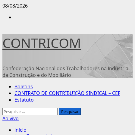
Avançar
08/08/2026
para
Instagram
o
conteúdo
CONTRICOM
Confederação Nacional dos Trabalhadores na Indústria
da Construção e do Mobiliário
Menu
Boletins
principal
CONTRATO DE CONTRIBUIÇÃO SINDICAL – CEF
Estatuto
Pesquisar
por:
Ao vivo
Início