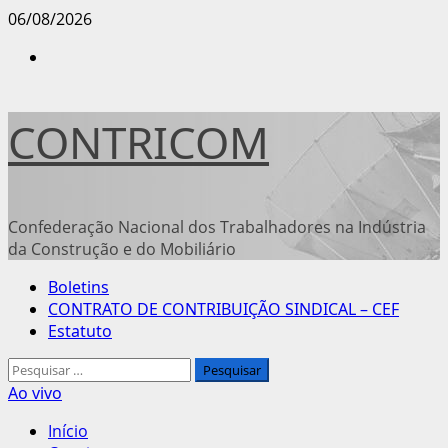
Avançar
06/08/2026
para
Instagram
o
conteúdo
CONTRICOM
Confederação Nacional dos Trabalhadores na Indústria
da Construção e do Mobiliário
Menu
Boletins
principal
CONTRATO DE CONTRIBUIÇÃO SINDICAL – CEF
Estatuto
Pesquisar
por:
Ao vivo
Início