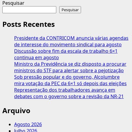
mais
Pesquisar
sobre
Pesquisar
Anamatra
lança
Posts Recentes
cartilha
“Combata
Presidente da CONTRICOM anuncia várias agendas
o
de interesse do movimento sindical para agosto
assédio
Discussão sobre fim da escala de trabalho 6×1
eleitoral:
continua em agosto
valorize
Ministro da Previdência se diz disposto a procurar
o
ministros do STF para alertar sobre a pejotização
seu
Sob pressão popular e do governo, Alcolumbre
voto
mira votação da PEC da 6×1 só depois das eleições
livre
Representação dos trabalhadores avança em
e
debates com o governo sobre a revisão da NR-21
secreto”
Arquivo
Agosto 2026
Julho 2026