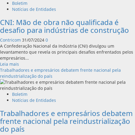
Boletim
Notícias de Entidades
CNI: Mão de obra não qualificada é
desafio para indústrias de construção
Contricom
31/07/2024
0
A Confederação Nacional da Indústria (CNI) divulgou um
levantamento que revela os principais desafios enfrentados pelos
empresários...
Leia
Leia mais
mais
Trabalhadores e empresários debatem frente nacional pela
sobre
reindustrialização do país
CNI:
Mão
de
Boletim
obra
Notícias de Entidades
não
Trabalhadores e empresários debatem
qualificada
é
frente nacional pela reindustrialização
desafio
do país
para