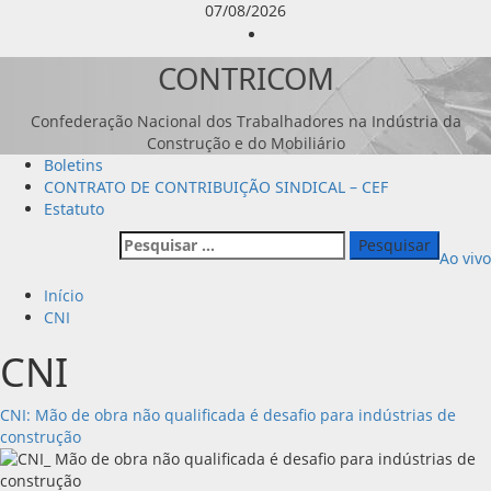
Avançar
07/08/2026
para
Instagram
o
CONTRICOM
conteúdo
Confederação Nacional dos Trabalhadores na Indústria da
Construção e do Mobiliário
Menu
Boletins
principal
CONTRATO DE CONTRIBUIÇÃO SINDICAL – CEF
Estatuto
Pesquisar
Ao vivo
por:
Início
CNI
CNI
CNI: Mão de obra não qualificada é desafio para indústrias de
construção