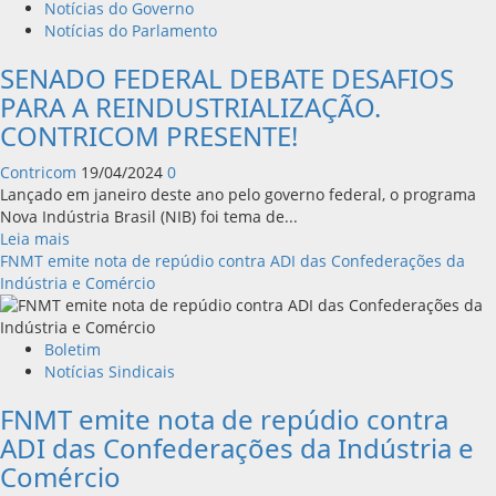
para
Notícias do Governo
salvar
Notícias do Parlamento
a
SENADO FEDERAL DEBATE DESAFIOS
indústria
PARA A REINDUSTRIALIZAÇÃO.
CONTRICOM PRESENTE!
Contricom
19/04/2024
0
Lançado em janeiro deste ano pelo governo federal, o programa
Nova Indústria Brasil (NIB) foi tema de...
Leia
Leia mais
mais
FNMT emite nota de repúdio contra ADI das Confederações da
sobre
Indústria e Comércio
SENADO
FEDERAL
DEBATE
Boletim
DESAFIOS
Notícias Sindicais
PARA
FNMT emite nota de repúdio contra
A
REINDUSTRIALIZAÇÃO.
ADI das Confederações da Indústria e
CONTRICOM
Comércio
PRESENTE!