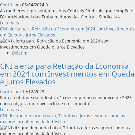
Contricom
05/04/2024
0
As mulheres representantes das Centrais Sindicais que compõe o
Fórum Nacional das Trabalhadoras das Centrais Sindicais –...
Leia
Leia mais
mais
CNI alerta para Retração da Economia em 2024 com Investimentos
sobre
em Queda e Juros Elevados
FNMT
emite
nota
Boletim
de
CNI alerta para Retração da Economia
repúdio
contra
em 2024 com Investimentos em Queda
ADI
e Juros Elevados
das
Confederações
Contricom
19/12/2023
da
Para a entidade da indústria, “o desempenho econômico de 2023
Indústria
não configura um novo ciclo de crescimento”...
e
Leia
Leia mais
Comércio
mais
CNI diz que demanda baixa, Tributos e Juros seguem como os
sobre
maiores problemas da Indústria
CNI
alerta