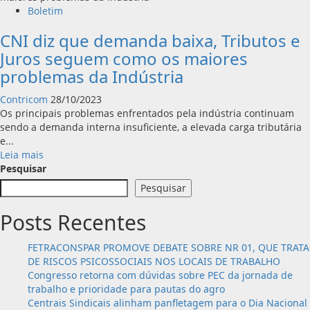
para
Boletim
Retração
CNI diz que demanda baixa, Tributos e
da
Economia
Juros seguem como os maiores
em
problemas da Indústria
2024
com
Contricom
28/10/2023
Investimentos
Os principais problemas enfrentados pela indústria continuam
em
sendo a demanda interna insuficiente, a elevada carga tributária
Queda
e...
e
Leia
Leia mais
Juros
mais
Pesquisar
Elevados
sobre
Pesquisar
CNI
diz
Posts Recentes
que
demanda
FETRACONSPAR PROMOVE DEBATE SOBRE NR 01, QUE TRATA
baixa,
DE RISCOS PSICOSSOCIAIS NOS LOCAIS DE TRABALHO
Tributos
Congresso retorna com dúvidas sobre PEC da jornada de
e
trabalho e prioridade para pautas do agro
Juros
Centrais Sindicais alinham panfletagem para o Dia Nacional
seguem