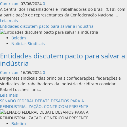
indústrias
Contricom
07/06/2024
0
de
A Central dos Trabalhadores e Trabalhadoras do Brasil (CTB), com
construção
a participação de representantes da Confederação Nacional...
Leia
Leia mais
mais
Entidades discutem pacto para salvar a indústria
sobre
Trabalhadores
Boletim
e
Notícias Sindicais
empresários
Entidades discutem pacto para salvar a
debatem
frente
indústria
nacional
pela
Contricom
16/05/2024
0
reindustrialização
Dirigentes sindicais das principais confederações, federações e
do
sindicatos de trabalhadores da indústria decidiram convidar
país
Rafael Lucchesi, um...
Leia
Leia mais
mais
SENADO FEDERAL DEBATE DESAFIOS PARA A
sobre
REINDUSTRIALIZAÇÃO. CONTRICOM PRESENTE!
Entidades
discutem
pacto
Boletim