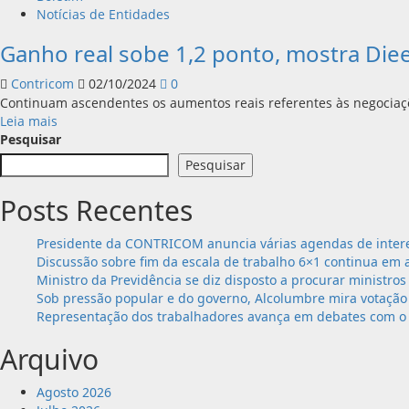
Notícias de Entidades
Ganho real sobe 1,2 ponto, mostra Die
Contricom
02/10/2024
0
Continuam ascendentes os aumentos reais referentes às negociaçõ
Leia
Leia mais
mais
Pesquisar
sobre
Pesquisar
Ganho
real
Posts Recentes
sobe
1,2
Presidente da CONTRICOM anuncia várias agendas de intere
ponto,
Discussão sobre fim da escala de trabalho 6×1 continua em 
mostra
Ministro da Previdência se diz disposto a procurar ministros
Dieese
Sob pressão popular e do governo, Alcolumbre mira votação 
Representação dos trabalhadores avança em debates com o 
Arquivo
Agosto 2026