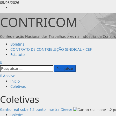
Avançar
05/08/2026
para
Instagram
o
CONTRICOM
conteúdo
Confederação Nacional dos Trabalhadores na Indústria da Constru
Menu
Boletins
principal
CONTRATO DE CONTRIBUIÇÃO SINDICAL – CEF
Estatuto
Pesquisar
por:
Ao vivo
Início
Coletivas
Coletivas
Ganho real sobe 1,2 ponto, mostra Dieese
Boletim