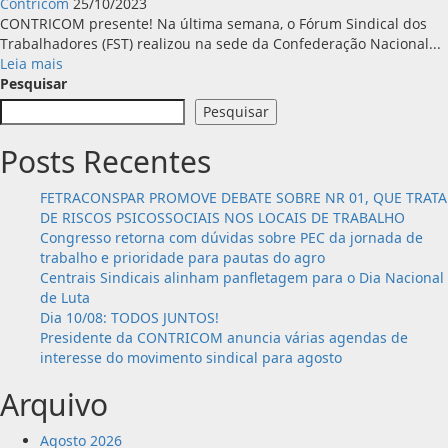
Contricom
25/10/2023
CONTRICOM presente! Na última semana, o Fórum Sindical dos
Trabalhadores (FST) realizou na sede da Confederação Nacional...
Leia
Leia mais
mais
Pesquisar
sobre
Pesquisar
FST
reúne
Posts Recentes
Confederações
Laborais
FETRACONSPAR PROMOVE DEBATE SOBRE NR 01, QUE TRATA
para
DE RISCOS PSICOSSOCIAIS NOS LOCAIS DE TRABALHO
Defesa
Congresso retorna com dúvidas sobre PEC da jornada de
do
trabalho e prioridade para pautas do agro
Sistema
Centrais Sindicais alinham panfletagem para o Dia Nacional
Confederativo
de Luta
e
Dia 10/08: TODOS JUNTOS!
da
Presidente da CONTRICOM anuncia várias agendas de
Contribuição
interesse do movimento sindical para agosto
Assistencial.
Arquivo
Agosto 2026