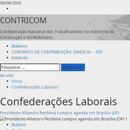
Avançar
08/08/2026
para
Instagram
o
CONTRICOM
conteúdo
Confederação Nacional dos Trabalhadores na Indústria da
Construção e do Mobiliário
Menu
Boletins
principal
CONTRATO DE CONTRIBUIÇÃO SINDICAL – CEF
Estatuto
Pesquisar
por:
Ao vivo
Início
Confederações Laborais
Confederações Laborais
Presidente Altamiro Perdoná cumpre agenda em Brasília (DF)
Boletim