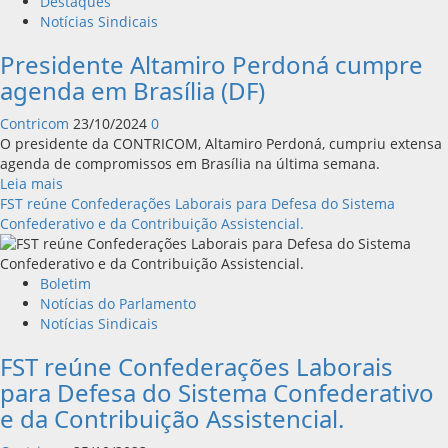
Destaques
Notícias Sindicais
Presidente Altamiro Perdoná cumpre
agenda em Brasília (DF)
Contricom
23/10/2024
0
O presidente da CONTRICOM, Altamiro Perdoná, cumpriu extensa
agenda de compromissos em Brasília na última semana.
Leia
Leia mais
mais
FST reúne Confederações Laborais para Defesa do Sistema
sobre
Confederativo e da Contribuição Assistencial.
Presidente
Altamiro
Perdoná
Boletim
cumpre
Notícias do Parlamento
agenda
Notícias Sindicais
em
FST reúne Confederações Laborais
Brasília
(DF)
para Defesa do Sistema Confederativo
e da Contribuição Assistencial.