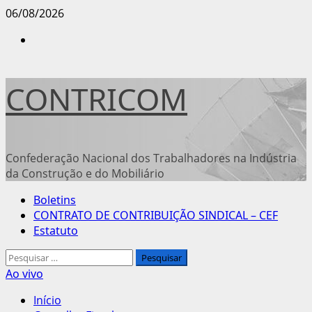
Avançar
06/08/2026
para
Instagram
o
conteúdo
CONTRICOM
Confederação Nacional dos Trabalhadores na Indústria
da Construção e do Mobiliário
Menu
Boletins
principal
CONTRATO DE CONTRIBUIÇÃO SINDICAL – CEF
Estatuto
Pesquisar
por:
Ao vivo
Início