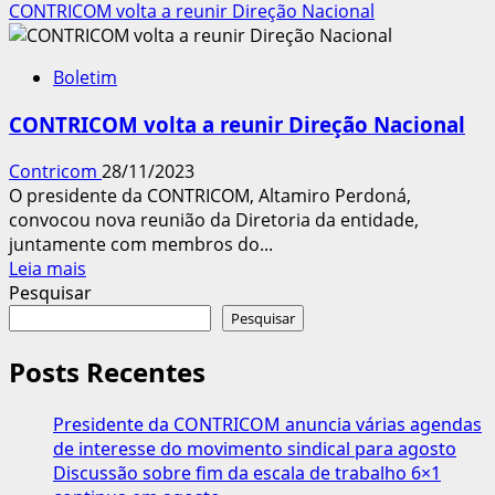
mais
CONTRICOM volta a reunir Direção Nacional
sobre
CONTRICOM
Boletim
e
Sindicatos
CONTRICOM volta a reunir Direção Nacional
prestam
homenagens
Contricom
28/11/2023
a
O presidente da CONTRICOM, Altamiro Perdoná,
Raimundo
convocou nova reunião da Diretoria da entidade,
Brito
juntamente com membros do...
Leia
Leia mais
mais
Pesquisar
sobre
Pesquisar
CONTRICOM
volta
Posts Recentes
a
reunir
Presidente da CONTRICOM anuncia várias agendas
Direção
de interesse do movimento sindical para agosto
Nacional
Discussão sobre fim da escala de trabalho 6×1