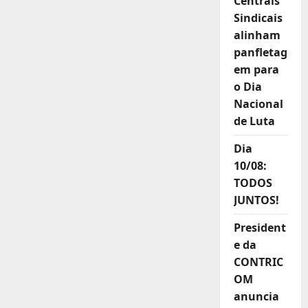
Centrais
2.888
acidentes
Sindicais
fatais
em
alinham
2023,
segundo
panfletag
o
em para
eSocial
o Dia
Nacional
de Luta
Dia
10/08:
TODOS
JUNTOS!
President
e da
CONTRIC
OM
anuncia