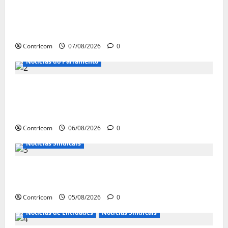
FETRACONSPAR PROMOVE DEBATE SOBRE
NR 01, QUE TRATA DE RISCOS
PSICOSSOCIAIS NOS LOCAIS DE TRABALHO
Contricom
07/08/2026
0
Notícias do Parlamento
Congresso retorna com dúvidas sobre PEC
da jornada de trabalho e prioridade para
pautas do agro
Contricom
06/08/2026
0
Notícias Sindicais
Centrais Sindicais alinham panfletagem
para o Dia Nacional de Luta
Contricom
05/08/2026
0
Notícias de Entidades
Notícias Sindicais