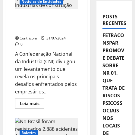
Notícias de Entidades
POSTS
CNI: Mão de obra não
RECENTES
qualificada é desafio para
indústrias de construção
FETRACO
Contricom
31/07/2024
NSPAR
0
PROMOV
A Confederação Nacional
E DEBATE
da Indústria (CNI) divulgou
SOBRE
um levantamento que
NR 01,
revela os principais
QUE
desafios enfrentados pelos
TRATA DE
empresários...
RISCOS
PSICOSS
Leia
Leia mais
mais
OCIAIS
sobre
CNI:
NOS
Mão
de
LOCAIS
obra
não
DE
Boletim