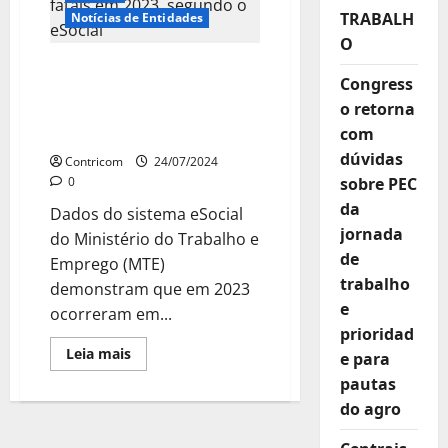
qualificada
TRABALH
Notícias de Entidades
é
desafio
O
para
indústrias
No Brasil foram
de
Congress
registrados 2.888
construção
o retorna
acidentes fatais em 2023,
com
segundo o eSocial
dúvidas
Contricom
24/07/2024
0
sobre PEC
da
Dados do sistema eSocial
jornada
do Ministério do Trabalho e
de
Emprego (MTE)
trabalho
demonstram que em 2023
e
ocorreram em...
prioridad
Leia
Leia mais
e para
mais
sobre
pautas
No
do agro
Brasil
foram
registrados