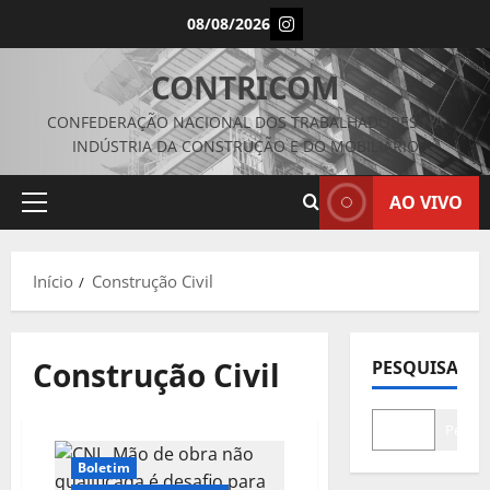
Avançar
Instagram
08/08/2026
para
o
CONTRICOM
conteúdo
CONFEDERAÇÃO NACIONAL DOS TRABALHADORES NA
INDÚSTRIA DA CONSTRUÇÃO E DO MOBILIÁRIO
AO VIVO
Menu
principal
Início
Construção Civil
Construção Civil
PESQUISAR
Pesqui
Boletim