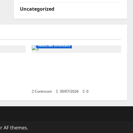
Uncategorized
Notícias de Entidades
Notícias Sindicais
se diz
Sob pressão popular e do
istros do
governo, Alcolumbre mira
votação da PEC da 6×1 só depois
das eleições
Contricom
30/07/2026
0
r AF themes.