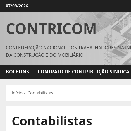
Avançar
07/08/2026
para
o
CONTRICOM
conteúdo
CONFEDERAÇÃO NACIONAL DOS TRABALHADORES NA IN
DA CONSTRUÇÃO E DO MOBILIÁRIO
BOLETINS
CONTRATO DE CONTRIBUIÇÃO SINDICAL
Início
Contabilistas
Contabilistas