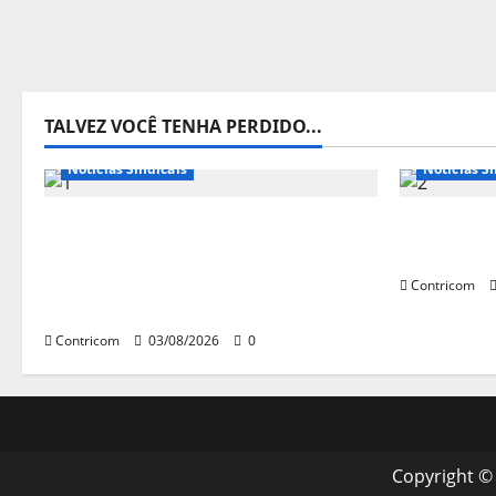
TALVEZ VOCÊ TENHA PERDIDO...
Destaques
Notícias de Entidades
Notícias d
Notícias Sindicais
Notícias Si
Presidente da CONTRICOM
Discussão
anuncia várias agendas de
trabalho 
interesse do movimento sindical
Contricom
para agosto
Contricom
03/08/2026
0
Copyright ©