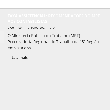
TAXA ASSISTENCIAL: RECOMENDAÇÕES DO MPT
AOS CONTABILISTAS
Contricom
10/07/2024
0
O Ministério Público do Trabalho (MPT) –
Procuradoria Regional do Trabalho da 15ª Região,
em vista dos...
Leia
Leia mais
mais
sobre
TAXA
ASSISTENCIAL:
RECOMENDAÇÕES
DO
MPT
AOS
CONTABILISTAS