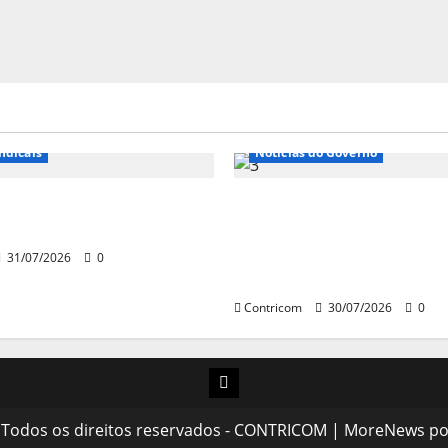
e Entidades
Notícias de Entidades
ndicais
Notícias do Governo
 sobre fim da escala de
Ministro da Previdência 
6×1 continua em agosto
disposto a procurar min
STF para alertar sobre a
31/07/2026
0
pejotização
Contricom
30/07/2026
0
Instagram
 Todos os direitos reservados - CONTRICOM
|
MoreNews
po