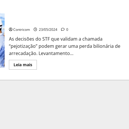
Contratação CLT elevaria arrecadação em mais de
R$ 140 bi em 5 anos, diz estudo
Contricom
23/05/2024
0
As decisões do STF que validam a chamada
“pejotização” podem gerar uma perda bilionária de
arrecadação. Levantamento...
Leia
Leia mais
mais
sobre
Contratação
CLT
elevaria
arrecadação
em
mais
de
R$
140
bi
em
5
anos,
diz