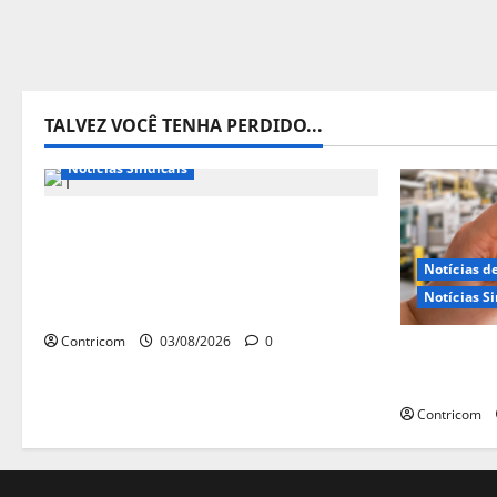
TALVEZ VOCÊ TENHA PERDIDO...
Destaques
Notícias de Entidades
Notícias Sindicais
Presidente da CONTRICOM
anuncia várias agendas de
Notícias d
interesse do movimento sindical
Notícias Si
para agosto
Contricom
03/08/2026
0
Discussão
trabalho 
Contricom