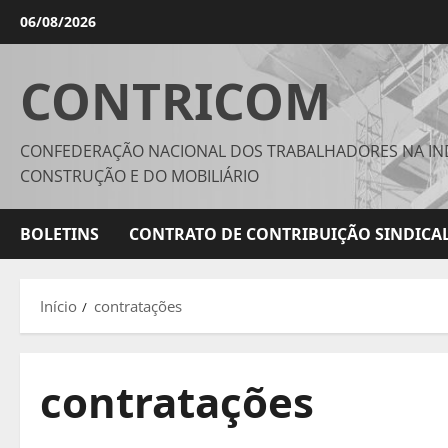
Avançar
06/08/2026
para
o
CONTRICOM
conteúdo
CONFEDERAÇÃO NACIONAL DOS TRABALHADORES NA IN
CONSTRUÇÃO E DO MOBILIÁRIO
BOLETINS
CONTRATO DE CONTRIBUIÇÃO SINDICAL
Início
contratações
contratações