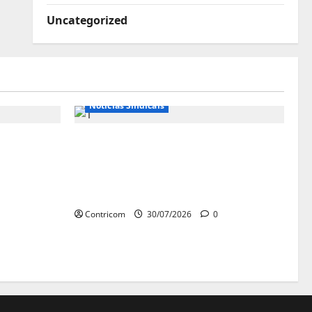
Uncategorized
Notícias de Entidades
Notícias Sindicais
se diz
Sob pressão popular e do
istros do
governo, Alcolumbre mira
votação da PEC da 6×1 só depois
das eleições
Contricom
30/07/2026
0