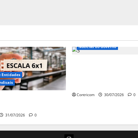
Notícias de Entidades
Notícias do Governo
Ministro da Previdência 
disposto a procurar min
e Entidades
STF para alertar sobre a
ndicais
pejotização
Contricom
30/07/2026
0
 sobre fim da escala de
6×1 continua em agosto
31/07/2026
0