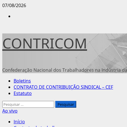
Avançar
07/08/2026
para
Instagram
o
conteúdo
CONTRICOM
Confederação Nacional dos Trabalhadores na Indústria da
Menu
Boletins
principal
CONTRATO DE CONTRIBUIÇÃO SINDICAL – CEF
Estatuto
Pesquisar
por:
Ao vivo
Início