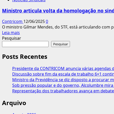
adicional
de
Ministro articula volta da homologação no sin
periculosidade
de
Contricom
12/06/2025
0
2012
O ministro Gilmar Mendes, do STF, está articulando com p
vale
Leia
Leia mais
para
mais
Pesquisar
todos
sobre
Pesquisar
os
Ministro
contratos
articula
Posts Recentes
volta
da
Presidente da CONTRICOM anuncia várias agendas de
homologação
Discussão sobre fim da escala de trabalho 6×1 cont
no
Ministro da Previdência se diz disposto a procurar m
sindicato
Sob pressão popular e do governo, Alcolumbre mira 
Representação dos trabalhadores avança em debate
Arquivo