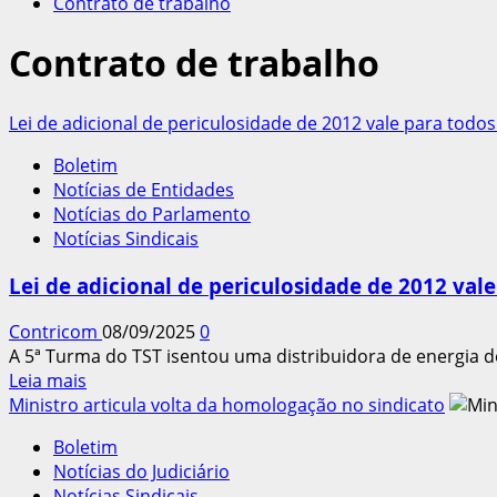
Contrato de trabalho
Contrato de trabalho
Lei de adicional de periculosidade de 2012 vale para todo
Boletim
Notícias de Entidades
Notícias do Parlamento
Notícias Sindicais
Lei de adicional de periculosidade de 2012 val
Contricom
08/09/2025
0
A 5ª Turma do TST isentou uma distribuidora de energia d
Leia
Leia mais
mais
Ministro articula volta da homologação no sindicato
sobre
Boletim
Lei
Notícias do Judiciário
de
Notícias Sindicais