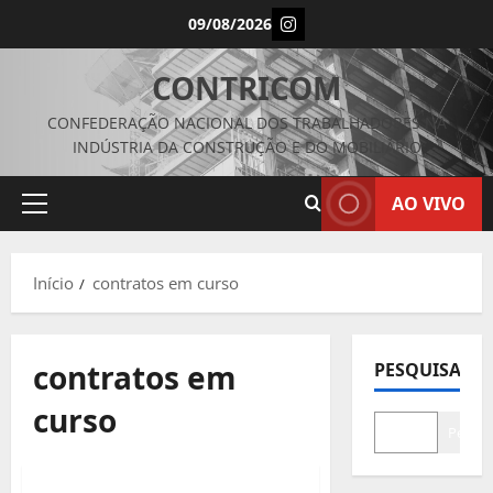
Avançar
Instagram
09/08/2026
para
o
CONTRICOM
conteúdo
CONFEDERAÇÃO NACIONAL DOS TRABALHADORES NA
INDÚSTRIA DA CONSTRUÇÃO E DO MOBILIÁRIO
AO VIVO
Menu
principal
Início
contratos em curso
contratos em
PESQUISAR
curso
Pesqui