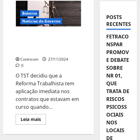
Boletim
POSTS
Notícias do Governo
RECENTES
FETRACO
TST: Reforma Trabalhista
se aplica a contratos
NSPAR
anteriores a 2017
PROMOV
Contricom
27/11/2024
E DEBATE
0
SOBRE
O TST decidiu que a
NR 01,
Reforma Trabalhista tem
QUE
aplicação imediata nos
TRATA DE
contratos que estavam em
RISCOS
curso quando...
PSICOSS
OCIAIS
Leia
Leia mais
NOS
mais
sobre
LOCAIS
TST:
Reforma
DE