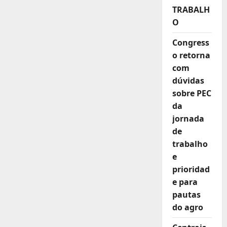
Trabalhista
se
TRABALH
aplica
O
a
contratos
anteriores
Congress
a
2017
o retorna
com
dúvidas
sobre PEC
da
jornada
de
trabalho
e
prioridad
e para
pautas
do agro