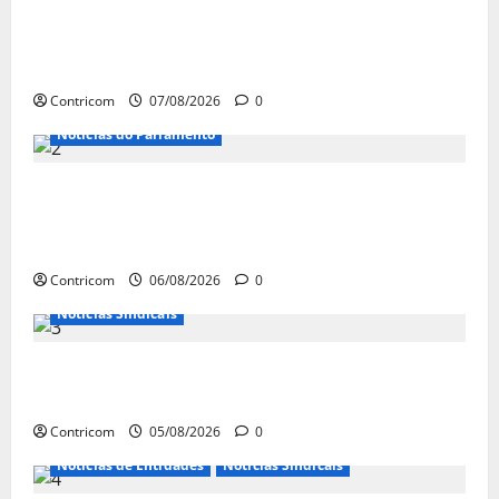
FETRACONSPAR PROMOVE DEBATE SOBRE
NR 01, QUE TRATA DE RISCOS
PSICOSSOCIAIS NOS LOCAIS DE TRABALHO
Contricom
07/08/2026
0
Notícias do Parlamento
Congresso retorna com dúvidas sobre PEC
da jornada de trabalho e prioridade para
pautas do agro
Contricom
06/08/2026
0
Notícias Sindicais
Centrais Sindicais alinham panfletagem
para o Dia Nacional de Luta
Contricom
05/08/2026
0
Notícias de Entidades
Notícias Sindicais