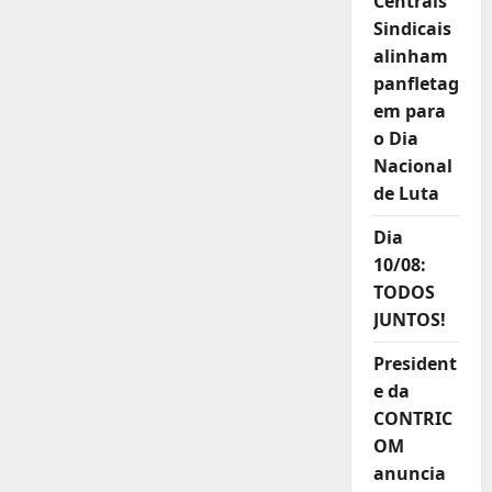
Centrais
Sindicais
alinham
panfletag
em para
o Dia
Nacional
de Luta
Dia
10/08:
TODOS
JUNTOS!
President
e da
CONTRIC
OM
anuncia