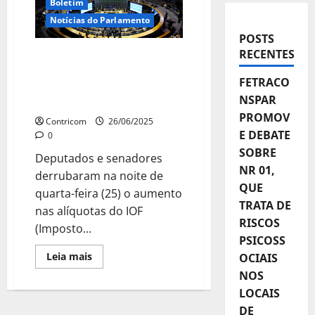
Boletim
Notícias do Parlamento
POSTS
RECENTES
Congresso derruba alta
do IOF e oposição
FETRACO
aproveita para exigir
NSPAR
cortes sociais
PROMOV
Contricom
26/06/2025
E DEBATE
0
SOBRE
Deputados e senadores
NR 01,
derrubaram na noite de
QUE
quarta-feira (25) o aumento
TRATA DE
nas alíquotas do IOF
RISCOS
(Imposto...
PSICOSS
Leia
Leia mais
OCIAIS
mais
NOS
sobre
Congresso
LOCAIS
derruba
alta
DE
do