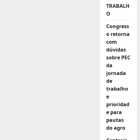
IOF
TRABALH
e
oposição
O
aproveita
para
Congress
exigir
cortes
o retorna
sociais
com
dúvidas
sobre PEC
da
jornada
de
trabalho
e
prioridad
e para
pautas
do agro