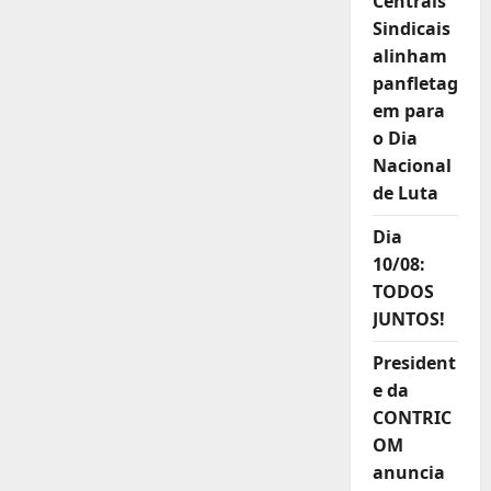
Centrais
Sindicais
alinham
panfletag
em para
o Dia
Nacional
de Luta
Dia
10/08:
TODOS
JUNTOS!
President
e da
CONTRIC
OM
anuncia