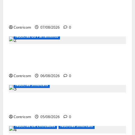
FETRACONSPAR PROMOVE DEBATE SOBRE
NR 01, QUE TRATA DE RISCOS
PSICOSSOCIAIS NOS LOCAIS DE TRABALHO
Contricom
07/08/2026
0
Notícias do Parlamento
Congresso retorna com dúvidas sobre PEC
da jornada de trabalho e prioridade para
pautas do agro
Contricom
06/08/2026
0
Notícias Sindicais
Centrais Sindicais alinham panfletagem
para o Dia Nacional de Luta
Contricom
05/08/2026
0
Notícias de Entidades
Notícias Sindicais