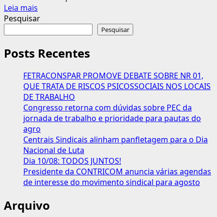
Leia
Leia mais
mais
Pesquisar
sobre
Pesquisar
Tebet
diz
Posts Recentes
que
PIB
FETRACONSPAR PROMOVE DEBATE SOBRE NR 01,
deve
QUE TRATA DE RISCOS PSICOSSOCIAIS NOS LOCAIS
crescer
DE TRABALHO
3,1%,
Congresso retorna com dúvidas sobre PEC da
caso
jornada de trabalho e prioridade para pautas do
economia
agro
fique
Centrais Sindicais alinham panfletagem para o Dia
estável
Nacional de Luta
Dia 10/08: TODOS JUNTOS!
Presidente da CONTRICOM anuncia várias agendas
de interesse do movimento sindical para agosto
Arquivo