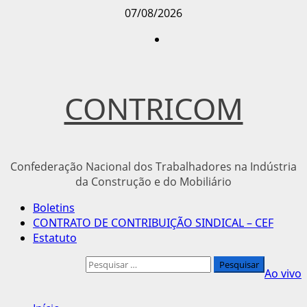
Avançar
07/08/2026
para
Instagram
o
conteúdo
CONTRICOM
Confederação Nacional dos Trabalhadores na Indústria
da Construção e do Mobiliário
Menu
Boletins
principal
CONTRATO DE CONTRIBUIÇÃO SINDICAL – CEF
Estatuto
Pesquisar
Ao vivo
por: