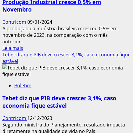
Produção Industrial cresce 0,5% em
cresce
Novembro
3,5%
em
Contricom
09/01/2024
2024,
A produção da indústria brasileira cresceu 0,5% em
diz
novembro de 2023, na comparação com o mês
FGV
anterior....
Leia
Leia mais
mais
Tebet diz que PIB deve crescer 3,1%, caso economia fique
sobre
estável
Produção
Industrial
cresce
Boletim
0,5%
em
Tebet diz que PIB deve crescer 3,1%, caso
Novembro
economia fique estável
Contricom
12/12/2023
Segundo ministra do Planejamento, resultado impacta
diretamente na qualidade de vida no País.