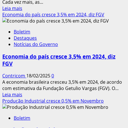
Cada vez mais, as...
Leia
Leia mais
mais
Economia do país cresce 3,5% em 2024, diz FGV
sobre
Em
Boletim
10
Destaques
anos,
Notícias do Governo
participação
da
Economia do país cresce 3,5% em 2024, diz
mulher
FGV
no
setor
Contricom
18/02/2025
0
da
A economia brasileira cresceu 3,5% em 2024, de acordo
construção
com estimativa da Fundação Getulio Vargas (FGV). O...
cresceu
Leia
Leia mais
120%
mais
Produção Industrial cresce 0,5% em Novembro
sobre
Economia
Boletim
do
país