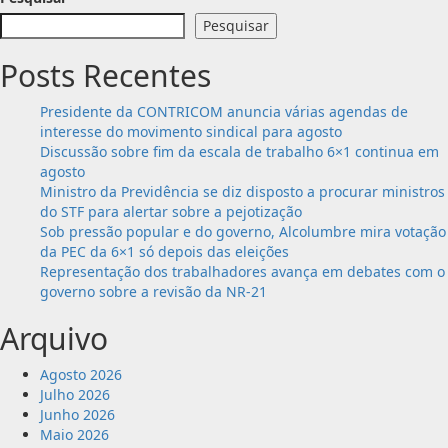
sacar
sobre
Pesquisar
FGTS
Varas
do
Posts Recentes
Trabalho
já
Presidente da CONTRICOM anuncia várias agendas de
podem
interesse do movimento sindical para agosto
fazer
Discussão sobre fim da escala de trabalho 6×1 continua em
novas
agosto
Anotações
Ministro da Previdência se diz disposto a procurar ministros
na
do STF para alertar sobre a pejotização
Digital
Sob pressão popular e do governo, Alcolumbre mira votação
da PEC da 6×1 só depois das eleições
Representação dos trabalhadores avança em debates com o
governo sobre a revisão da NR-21
Arquivo
Agosto 2026
Julho 2026
Junho 2026
Maio 2026