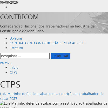
Avançar
06/08/2026
para
Instagram
o
CONTRICOM
conteúdo
Confederação Nacional dos Trabalhadores na Indústria da
Construção e do Mobiliário
Menu
Boletins
principal
CONTRATO DE CONTRIBUIÇÃO SINDICAL – CEF
Estatuto
Pesquisar
por:
Ao vivo
Início
CTPS
CTPS
Luiz Marinho defende acabar com a restrição ao trabalhador de
sacar FGTS