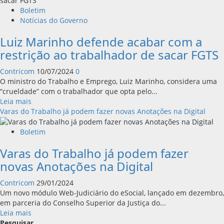
Boletim
Notícias do Governo
Luiz Marinho defende acabar com a
restrição ao trabalhador de sacar FGTS
Contricom
10/07/2024
0
O ministro do Trabalho e Emprego, Luiz Marinho, considera uma
“crueldade” com o trabalhador que opta pelo...
Leia
Leia mais
mais
Varas do Trabalho já podem fazer novas Anotações na Digital
sobre
Luiz
Boletim
Marinho
Varas do Trabalho já podem fazer
defende
acabar
novas Anotações na Digital
com
a
Contricom
29/01/2024
restrição
Um novo módulo Web-Judiciário do eSocial, lançado em dezembro,
ao
em parceria do Conselho Superior da Justiça do...
trabalhador
Leia
Leia mais
de
mais
Pesquisar