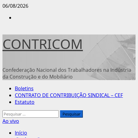
Avançar
06/08/2026
para
Instagram
o
conteúdo
CONTRICOM
Confederação Nacional dos Trabalhadores na Indústria
da Construção e do Mobiliário
Menu
Boletins
principal
CONTRATO DE CONTRIBUIÇÃO SINDICAL – CEF
Estatuto
Pesquisar
por:
Ao vivo
Início