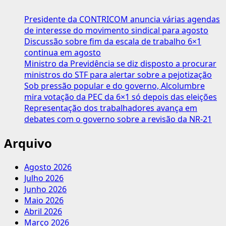
MÃES
TRABALHADORAS
Presidente da CONTRICOM anuncia várias agendas
DO
de interesse do movimento sindical para agosto
BRASIL!!!
Discussão sobre fim da escala de trabalho 6×1
continua em agosto
Ministro da Previdência se diz disposto a procurar
ministros do STF para alertar sobre a pejotização
Sob pressão popular e do governo, Alcolumbre
mira votação da PEC da 6×1 só depois das eleições
Representação dos trabalhadores avança em
debates com o governo sobre a revisão da NR-21
Arquivo
Agosto 2026
Julho 2026
Junho 2026
Maio 2026
Abril 2026
Março 2026