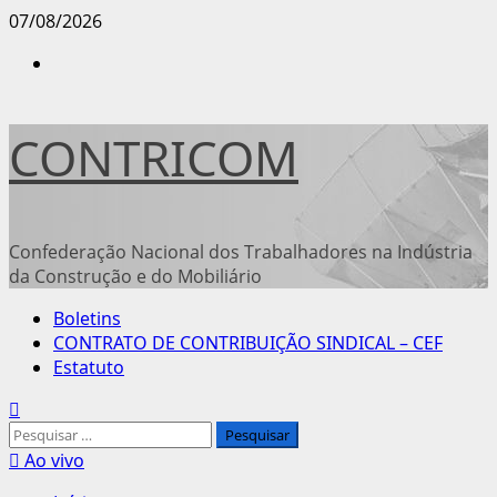
Avançar
07/08/2026
para
Instagram
o
conteúdo
CONTRICOM
Confederação Nacional dos Trabalhadores na Indústria
da Construção e do Mobiliário
Menu
Boletins
principal
CONTRATO DE CONTRIBUIÇÃO SINDICAL – CEF
Estatuto
Pesquisar
por:
Ao vivo