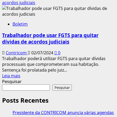
sobre
acordos judiciais
Governo
estuda
liberar
Boletim
FGTS
para
Trabalhador pode usar FGTS para quitar
pagamento
dívidas de acordos judiciais
de
dívidas
Contricom
02/07/2024
0
de
Trabalhador poderá utilizar FGTS para quitar dívidas
famílias
processuais que comprometeram sua habitação.
endividadas
Sentença foi prolatada pelo juiz...
Leia
Leia mais
mais
Pesquisar
sobre
Pesquisar
Trabalhador
pode
Posts Recentes
usar
FGTS
Presidente da CONTRICOM anuncia várias agendas
para