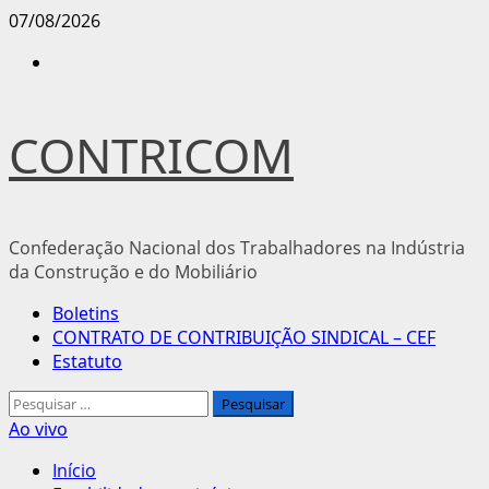
Avançar
07/08/2026
para
Instagram
o
conteúdo
CONTRICOM
Confederação Nacional dos Trabalhadores na Indústria
da Construção e do Mobiliário
Menu
Boletins
principal
CONTRATO DE CONTRIBUIÇÃO SINDICAL – CEF
Estatuto
Pesquisar
por:
Ao vivo
Início