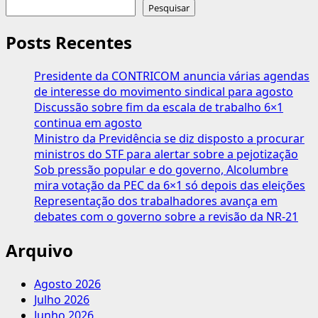
sobre
Pesquisar
Acordo
coletivo
Posts Recentes
não
pode
Presidente da CONTRICOM anuncia várias agendas
limitar
de interesse do movimento sindical para agosto
direito
Discussão sobre fim da escala de trabalho 6×1
de
continua em agosto
gestante
Ministro da Previdência se diz disposto a procurar
à
ministros do STF para alertar sobre a pejotização
estabilidade,
Sob pressão popular e do governo, Alcolumbre
diz
mira votação da PEC da 6×1 só depois das eleições
TST
Representação dos trabalhadores avança em
debates com o governo sobre a revisão da NR-21
Arquivo
Agosto 2026
Julho 2026
Junho 2026