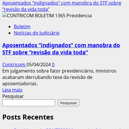
mais
Aposentados “indignados” com manobra do STF sobre
sobre
“revisão da vida toda”
INSS
é
Boletim
condenado
Notícias do Judiciário
a
pagar
Aposentados “indignados” com manobra do
adicional
STF sobre “revisão da vida toda”
de
insalubridade
Contricom
05/04/2024
0
a
Em julgamento sobre fator previdenciário, ministros
aposentado
acabaram derrubando tese da revisão de
aposentadorias.
Leia
Leia mais
mais
Pesquisar
sobre
Pesquisar
Aposentados
“indignados”
Posts Recentes
com
manobra