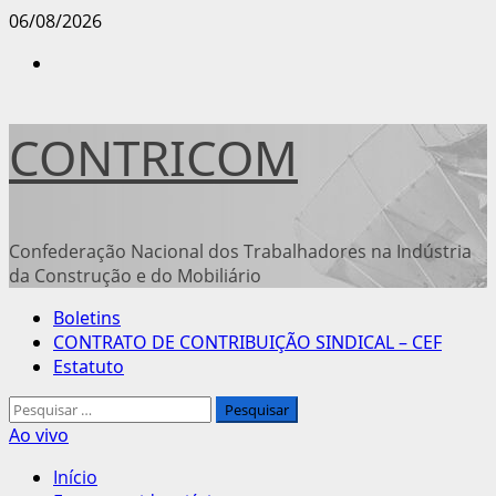
Avançar
06/08/2026
para
Instagram
o
conteúdo
CONTRICOM
Confederação Nacional dos Trabalhadores na Indústria
da Construção e do Mobiliário
Menu
Boletins
principal
CONTRATO DE CONTRIBUIÇÃO SINDICAL – CEF
Estatuto
Pesquisar
por:
Ao vivo
Início