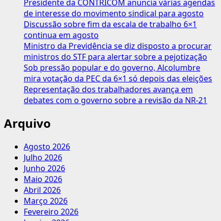
Presidente da CONTRICOM anuncia várias agendas
do
de interesse do movimento sindical para agosto
STF
Discussão sobre fim da escala de trabalho 6×1
sobre
continua em agosto
“revisão
Ministro da Previdência se diz disposto a procurar
da
ministros do STF para alertar sobre a pejotização
vida
Sob pressão popular e do governo, Alcolumbre
toda”
mira votação da PEC da 6×1 só depois das eleições
Representação dos trabalhadores avança em
debates com o governo sobre a revisão da NR-21
Arquivo
Agosto 2026
Julho 2026
Junho 2026
Maio 2026
Abril 2026
Março 2026
Fevereiro 2026