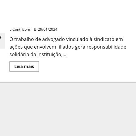
Sindicato é responsável por Advogado que age de
forma indevida em Ação de Trabalhador filiado
Contricom
29/01/2024
O trabalho de advogado vinculado à sindicato em
ações que envolvem filiados gera responsabilidade
solidária da instituição,...
Leia
Leia mais
mais
sobre
Sindicato
é
responsável
por
Advogado
que
age
de
forma
indevida
em
Ação
de
Trabalhador