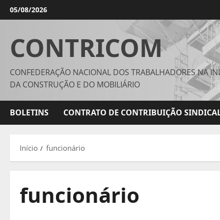
Avançar
05/08/2026
para
o
CONTRICOM
conteúdo
CONFEDERAÇÃO NACIONAL DOS TRABALHADORES NA IN
DA CONSTRUÇÃO E DO MOBILIÁRIO
BOLETINS
CONTRATO DE CONTRIBUIÇÃO SINDICAL
Início
funcionário
funcionário