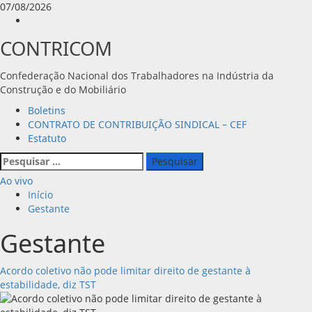
Avançar
07/08/2026
para
Instagram
o
CONTRICOM
conteúdo
Confederação Nacional dos Trabalhadores na Indústria da
Construção e do Mobiliário
Menu
Boletins
principal
CONTRATO DE CONTRIBUIÇÃO SINDICAL – CEF
Estatuto
Pesquisar
por:
Ao vivo
Início
Gestante
Gestante
Acordo coletivo não pode limitar direito de gestante à
estabilidade, diz TST