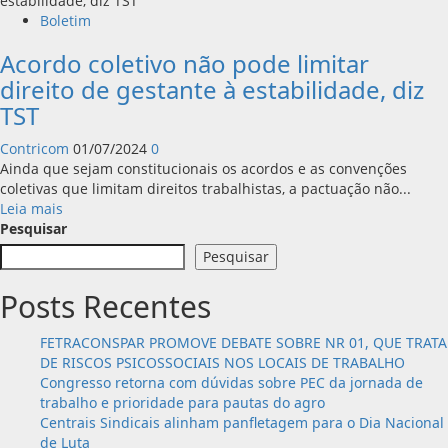
Boletim
Acordo coletivo não pode limitar
direito de gestante à estabilidade, diz
TST
Contricom
01/07/2024
0
Ainda que sejam constitucionais os acordos e as convenções
coletivas que limitam direitos trabalhistas, a pactuação não...
Leia
Leia mais
mais
Pesquisar
sobre
Pesquisar
Acordo
coletivo
Posts Recentes
não
pode
FETRACONSPAR PROMOVE DEBATE SOBRE NR 01, QUE TRATA
limitar
DE RISCOS PSICOSSOCIAIS NOS LOCAIS DE TRABALHO
direito
Congresso retorna com dúvidas sobre PEC da jornada de
de
trabalho e prioridade para pautas do agro
gestante
Centrais Sindicais alinham panfletagem para o Dia Nacional
à
de Luta
estabilidade,