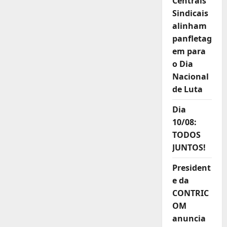
Centrais
Sindicais
alinham
panfletag
em para
o Dia
Nacional
de Luta
Dia
10/08:
TODOS
JUNTOS!
President
e da
CONTRIC
OM
anuncia