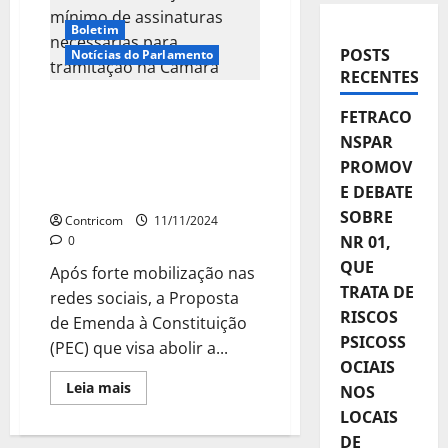
Boletim
POSTS
Notícias do Parlamento
RECENTES
EC sobre fim da jornada
FETRACO
de trabalho 6×1 já tem
NSPAR
mínimo de assinaturas
PROMOV
necessárias para
E DEBATE
tramitação na Câmara
SOBRE
Contricom
11/11/2024
NR 01,
0
QUE
Após forte mobilização nas
TRATA DE
redes sociais, a Proposta
RISCOS
de Emenda à Constituição
PSICOSS
(PEC) que visa abolir a...
OCIAIS
Leia
Leia mais
NOS
mais
sobre
LOCAIS
EC
DE
sobre