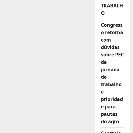
fim
TRABALH
da
jornada
O
de
trabalho
6×1
Congress
já
tem
o retorna
mínimo
com
de
assinaturas
dúvidas
necessárias
para
sobre PEC
tramitação
na
da
Câmara
jornada
de
trabalho
e
prioridad
e para
pautas
do agro