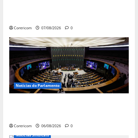
FETRACONSPAR PROMOVE DEBATE SOBRE
NR 01, QUE TRATA DE RISCOS
PSICOSSOCIAIS NOS LOCAIS DE TRABALHO
Contricom
07/08/2026
0
Notícias do Parlamento
Congresso retorna com dúvidas sobre PEC
da jornada de trabalho e prioridade para
pautas do agro
Contricom
06/08/2026
0
Notícias Sindicais