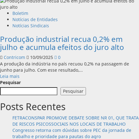
Boletim
Notícias de Entidades
Notícias Sindicais
Produção industrial recua 0,2% em
julho e acumula efeitos do juro alto
Contricom
10/09/2025
0
A produção da indústria no país recuou 0,2% na passagem de
junho para julho. Com esse resultado,...
Leia
Leia mais
mais
Pesquisar
sobre
Pesquisar
Produção
industrial
Posts Recentes
recua
0,2%
FETRACONSPAR PROMOVE DEBATE SOBRE NR 01, QUE TRATA
em
DE RISCOS PSICOSSOCIAIS NOS LOCAIS DE TRABALHO
julho
Congresso retorna com dúvidas sobre PEC da jornada de
e
trabalho e prioridade para pautas do agro
acumula