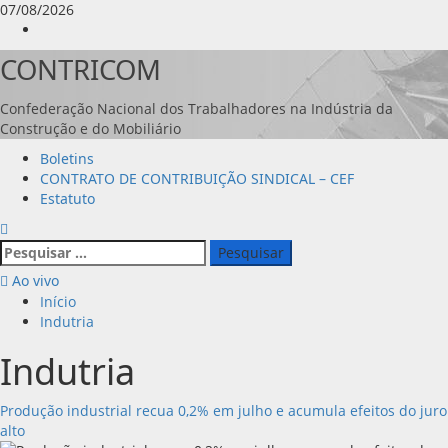
Avançar
07/08/2026
para
Instagram
o
CONTRICOM
conteúdo
Confederação Nacional dos Trabalhadores na Indústria da
Construção e do Mobiliário
Menu
Boletins
principal
CONTRATO DE CONTRIBUIÇÃO SINDICAL – CEF
Estatuto
Pesquisar
por:
Ao vivo
Início
Indutria
Indutria
Produção industrial recua 0,2% em julho e acumula efeitos do juro
alto