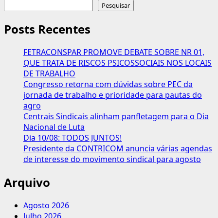
sobre
Pesquisar
Trabalhador
paga
Posts Recentes
muito
mais
FETRACONSPAR PROMOVE DEBATE SOBRE NR 01,
imposto
QUE TRATA DE RISCOS PSICOSSOCIAIS NOS LOCAIS
que
DE TRABALHO
milionários,
Congresso retorna com dúvidas sobre PEC da
diz
jornada de trabalho e prioridade para pautas do
estudo
agro
Centrais Sindicais alinham panfletagem para o Dia
Nacional de Luta
Dia 10/08: TODOS JUNTOS!
Presidente da CONTRICOM anuncia várias agendas
de interesse do movimento sindical para agosto
Arquivo
Agosto 2026
Julho 2026