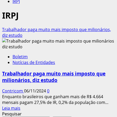
IRPJ
IRPJ
Trabalhador paga muito mais imposto que milionários,
diz estudo
Boletim
Notícias de Entidades
Trabalhador paga muito mais imposto que
milionários, diz estudo
Contricom
06/11/2024
0
Enquanto brasileiros que ganham mais de R$ 4.664
mensais pagam 27,5% de IR, 0,2% da população com...
Leia
Leia mais
mais
Pesquisar