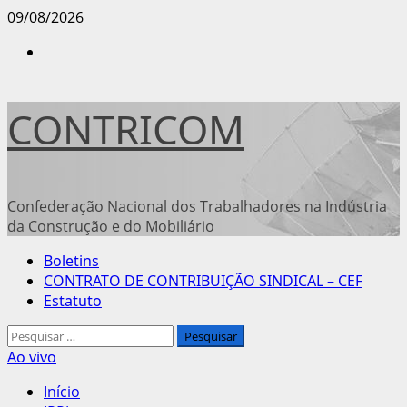
Avançar
09/08/2026
para
Instagram
o
conteúdo
CONTRICOM
Confederação Nacional dos Trabalhadores na Indústria
da Construção e do Mobiliário
Menu
Boletins
principal
CONTRATO DE CONTRIBUIÇÃO SINDICAL – CEF
Estatuto
Pesquisar
por:
Ao vivo
Início