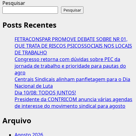
mais
Pesquisar
sobre
Pesquisar
TST
sedia
Posts Recentes
curso
sobre
FETRACONSPAR PROMOVE DEBATE SOBRE NR 01,
normas
QUE TRATA DE RISCOS PSICOSSOCIAIS NOS LOCAIS
internacionais
DE TRABALHO
do
Congresso retorna com dúvidas sobre PEC da
trabalho,
jornada de trabalho e prioridade para pautas do
promovido
agro
pela
Centrais Sindicais alinham panfletagem para o Dia
OIT
Nacional de Luta
Dia 10/08: TODOS JUNTOS!
Presidente da CONTRICOM anuncia várias agendas
de interesse do movimento sindical para agosto
Arquivo
Agosto 2026