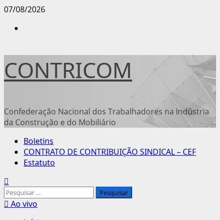
Avançar
07/08/2026
para
Instagram
o
conteúdo
CONTRICOM
Confederação Nacional dos Trabalhadores na Indústria
da Construção e do Mobiliário
Menu
Boletins
principal
CONTRATO DE CONTRIBUIÇÃO SINDICAL – CEF
Estatuto
Pesquisar
por:
Ao vivo