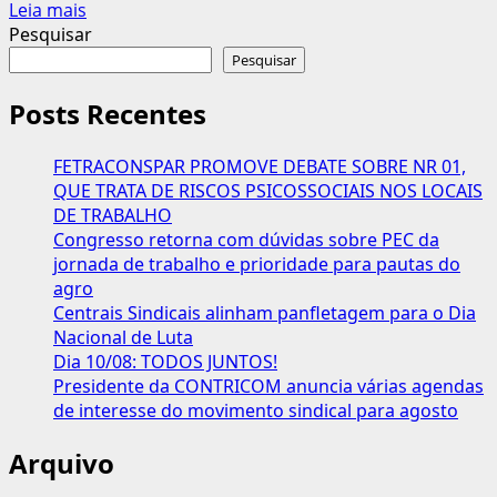
Leia
Leia mais
mais
Pesquisar
sobre
Pesquisar
Aposentados
“indignados”
Posts Recentes
com
manobra
FETRACONSPAR PROMOVE DEBATE SOBRE NR 01,
do
QUE TRATA DE RISCOS PSICOSSOCIAIS NOS LOCAIS
STF
DE TRABALHO
sobre
Congresso retorna com dúvidas sobre PEC da
“revisão
jornada de trabalho e prioridade para pautas do
da
agro
vida
Centrais Sindicais alinham panfletagem para o Dia
toda”
Nacional de Luta
Dia 10/08: TODOS JUNTOS!
Presidente da CONTRICOM anuncia várias agendas
de interesse do movimento sindical para agosto
Arquivo