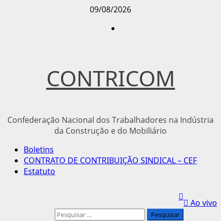
Avançar
09/08/2026
para
Instagram
o
conteúdo
CONTRICOM
Confederação Nacional dos Trabalhadores na Indústria
da Construção e do Mobiliário
Menu
Boletins
principal
CONTRATO DE CONTRIBUIÇÃO SINDICAL – CEF
Estatuto
Ao vivo
Pesquisar