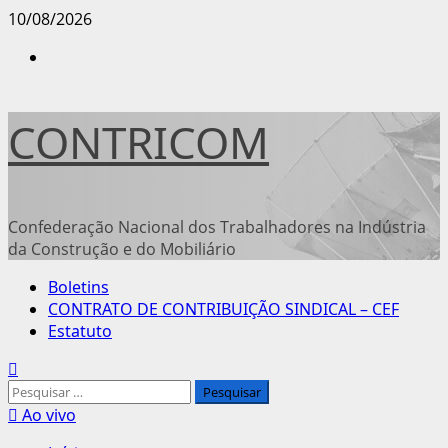
Avançar
10/08/2026
para
Instagram
o
conteúdo
CONTRICOM
Confederação Nacional dos Trabalhadores na Indústria
da Construção e do Mobiliário
Menu
Boletins
principal
CONTRATO DE CONTRIBUIÇÃO SINDICAL – CEF
Estatuto
Pesquisar
por:
Ao vivo