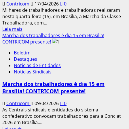
Contricom
17/04/2026
0
Milhares de trabalhadores e trabalhadoras realizaram
nesta quarta-feira (15), em Brasília, a Marcha da Classe
Trabalhadora, com...
Leia
Leia mais
mais
Marcha dos trabalhadores é dia 15 em Brasília!
sobre
CONTRICOM presente!
Trabalhadores
Boletim
da
Destaques
construção
Notícias de Entidades
e
Notícias Sindicais
do
mobiliário
Marcha dos trabalhadores é dia 15 em
participam
Brasília! CONTRICOM presente!
da
Marcha
Contricom
09/04/2026
0
da
As Centrais sindicais e entidades do sistema
CONCLAT
confederativo convocam trabalhadores para a Conclat
em
2026 em Brasília....
Brasília
Leia
Leia mais