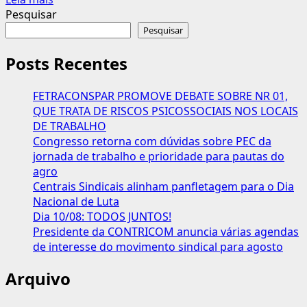
mais
Pesquisar
sobre
Pesquisar
Marcha
dos
Posts Recentes
trabalhadores
é
FETRACONSPAR PROMOVE DEBATE SOBRE NR 01,
dia
QUE TRATA DE RISCOS PSICOSSOCIAIS NOS LOCAIS
15
DE TRABALHO
em
Congresso retorna com dúvidas sobre PEC da
Brasília!
jornada de trabalho e prioridade para pautas do
CONTRICOM
agro
presente!
Centrais Sindicais alinham panfletagem para o Dia
Nacional de Luta
Dia 10/08: TODOS JUNTOS!
Presidente da CONTRICOM anuncia várias agendas
de interesse do movimento sindical para agosto
Arquivo