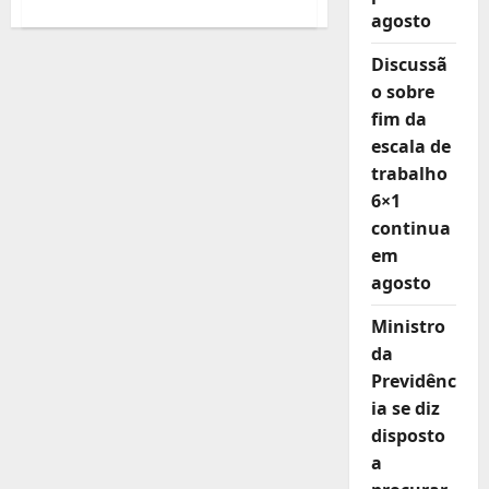
sobre
agosto
Entidades
promovem
a
Discussã
Conferência
sobre
o sobre
a
Indústria
fim da
de
Pedras
escala de
Naturais
trabalho
no
Brasil.
6×1
CONTRICOM
presente!
continua
em
agosto
Ministro
da
Previdênc
ia se diz
disposto
a