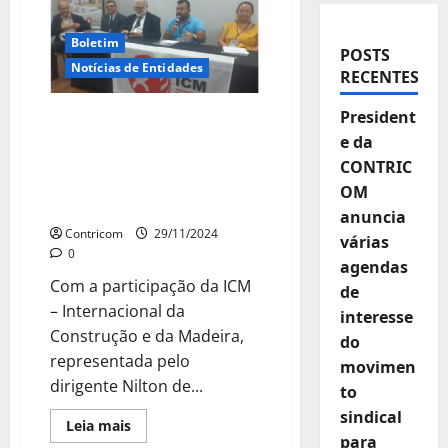
Boletim
POSTS
Notícias de Entidades
RECENTES
President
Entidades promovem a
Conferência sobre a
e da
Indústria de Pedras
CONTRIC
Naturais no Brasil.
OM
CONTRICOM presente!
anuncia
Contricom
29/11/2024
várias
0
agendas
Com a participação da ICM
de
– Internacional da
interesse
Construção e da Madeira,
do
representada pelo
movimen
dirigente Nilton de...
to
sindical
Leia
Leia mais
mais
para