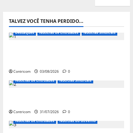
TALVEZ VOCÊ TENHA PERDIDO...
Destaques
Notícias de Entidades
Notícias Sindicais
Presidente da CONTRICOM anuncia várias
agendas de interesse do movimento
sindical para agosto
Contricom
03/08/2026
0
Notícias de Entidades
Notícias Sindicais
Discussão sobre fim da escala de trabalho
6×1 continua em agosto
Contricom
31/07/2026
0
Notícias de Entidades
Notícias do Governo