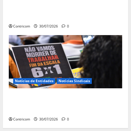
Ministro da Previdência se diz disposto a
procurar ministros do STF para alertar
sobre a pejotização
Contricom
30/07/2026
0
Notícias de Entidades
Notícias Sindicais
Sob pressão popular e do governo,
Alcolumbre mira votação da PEC da 6×1 só
depois das eleições
Contricom
30/07/2026
0