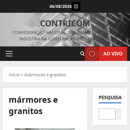
Avançar
Instagram
06/08/2026
para
o
CONTRICOM
conteúdo
CONFEDERAÇÃO NACIONAL DOS TRABALHADORES NA
INDÚSTRIA DA CONSTRUÇÃO E DO MOBILIÁRIO
AO VIVO
Menu
principal
Início
mármores e granitos
mármores e
PESQUISAR
granitos
Pesqui