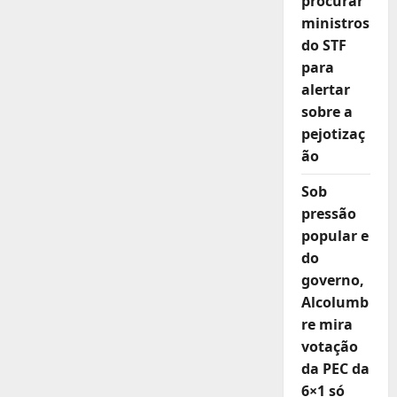
procurar
ministros
do STF
para
alertar
sobre a
pejotizaç
ão
Sob
pressão
popular e
do
governo,
Alcolumb
re mira
votação
da PEC da
6×1 só