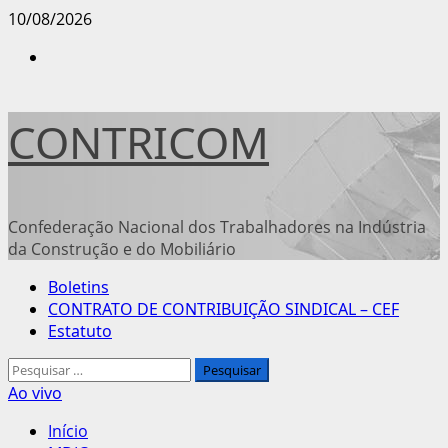
Avançar
10/08/2026
para
Instagram
o
conteúdo
CONTRICOM
Confederação Nacional dos Trabalhadores na Indústria
da Construção e do Mobiliário
Menu
Boletins
principal
CONTRATO DE CONTRIBUIÇÃO SINDICAL – CEF
Estatuto
Pesquisar
por:
Ao vivo
Início