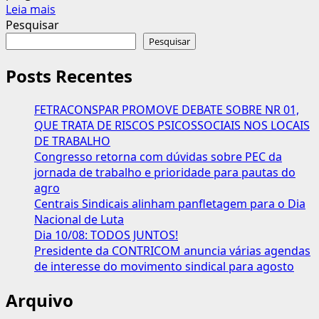
Leia
Leia mais
mais
Pesquisar
sobre
Pesquisar
SENADO
FEDERAL
Posts Recentes
DEBATE
DESAFIOS
FETRACONSPAR PROMOVE DEBATE SOBRE NR 01,
PARA
QUE TRATA DE RISCOS PSICOSSOCIAIS NOS LOCAIS
A
DE TRABALHO
REINDUSTRIALIZAÇÃO.
Congresso retorna com dúvidas sobre PEC da
CONTRICOM
jornada de trabalho e prioridade para pautas do
PRESENTE!
agro
Centrais Sindicais alinham panfletagem para o Dia
Nacional de Luta
Dia 10/08: TODOS JUNTOS!
Presidente da CONTRICOM anuncia várias agendas
de interesse do movimento sindical para agosto
Arquivo