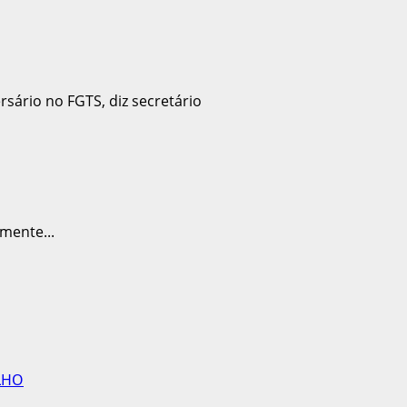
mente...
LHO