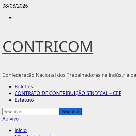
Avançar
08/08/2026
para
Instagram
o
conteúdo
CONTRICOM
Confederação Nacional dos Trabalhadores na Indústria da
Menu
Boletins
principal
CONTRATO DE CONTRIBUIÇÃO SINDICAL – CEF
Estatuto
Pesquisar
por:
Ao vivo
Início