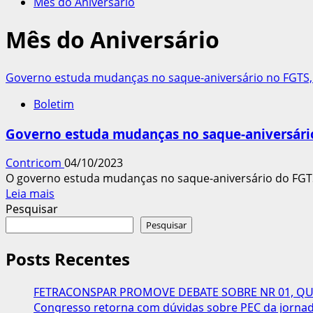
Mês do Aniversário
Mês do Aniversário
Governo estuda mudanças no saque-aniversário no FGTS, 
Boletim
Governo estuda mudanças no saque-aniversário 
Contricom
04/10/2023
O governo estuda mudanças no saque-aniversário do FGTS
Leia
Leia mais
mais
Pesquisar
sobre
Pesquisar
Governo
estuda
Posts Recentes
mudanças
no
FETRACONSPAR PROMOVE DEBATE SOBRE NR 01, QUE
saque-
Congresso retorna com dúvidas sobre PEC da jornada