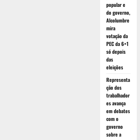
popular e
do governo,
Alcolumbre
mira
votação da
PEC da 6×1
só depois
das
eleições
Representa
ção dos
trabalhador
es avança
em debates
com o
governo
sobre a