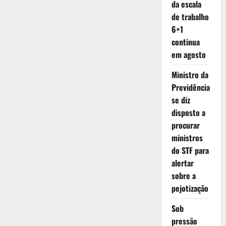
Novo
da escala
Piso
Estadual
de trabalho
para
6×1
2024
continua
em agosto
Ministro da
Previdência
se diz
disposto a
procurar
ministros
do STF para
alertar
sobre a
pejotização
Sob
pressão