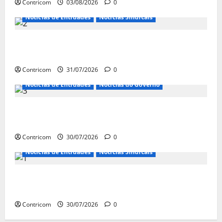
Contricom
03/08/2026
0
Notícias de Entidades
Notícias Sindicais
Discussão sobre fim da escala de trabalho 6×1
continua em agosto
Contricom
31/07/2026
0
Notícias de Entidades
Notícias do Governo
Ministro da Previdência se diz disposto a procurar
ministros do STF para alertar sobre a pejotização
Contricom
30/07/2026
0
Notícias de Entidades
Notícias Sindicais
Sob pressão popular e do governo, Alcolumbre mira
votação da PEC da 6×1 só depois das eleições
Contricom
30/07/2026
0