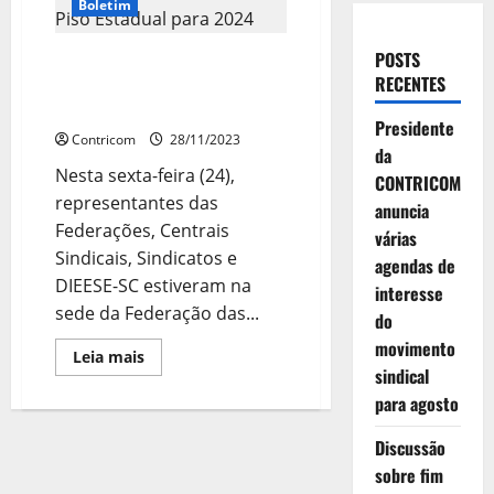
Boletim
POSTS
Trabalhadores de SC entregam
RECENTES
Pauta do Novo Piso Estadual
para 2024
Presidente
Contricom
28/11/2023
da
Nesta sexta-feira (24),
CONTRICOM
representantes das
anuncia
Federações, Centrais
várias
Sindicais, Sindicatos e
agendas de
DIEESE-SC estiveram na
interesse
sede da Federação das...
do
movimento
Leia
Leia mais
mais
sindical
sobre
para agosto
Trabalhadores
de
SC
Discussão
entregam
Pauta
sobre fim
do