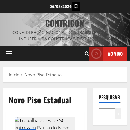
Avançar
Instagram
06/08/2026
para
o
CONTRICOM
conteúdo
CONFEDERAÇÃO NACIONAL DOS TRABALHADORES NA
INDÚSTRIA DA CONSTRUÇÃO E DO MOBILIÁRIO
AO VIVO
Menu
principal
Início
Novo Piso Estadual
Novo Piso Estadual
PESQUISAR
Pesqui