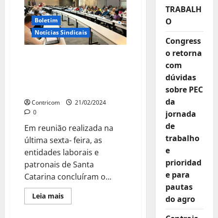
nota
TRABALH
de
repúdio
Boletim
O
contra
Notícias Sindicais
ADI
das
Congress
Confederações
o retorna
da
Concluído acordo em
Indústria
com
e
torno do novo Piso
Comércio
dúvidas
Salarial de SC: FETICOM e
CONTRICOM presente!
sobre PEC
da
Contricom
21/02/2024
0
jornada
de
Em reunião realizada na
trabalho
última sexta- feira, as
e
entidades laborais e
prioridad
patronais de Santa
e para
Catarina concluíram o...
pautas
Leia
Leia mais
do agro
mais
sobre
Concluído