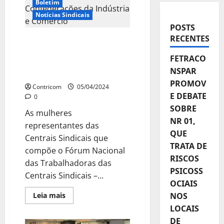
Boletim
Notícias Sindicais
POSTS
RECENTES
FNMT emite nota de
repúdio contra ADI das
FETRACO
Confederações da
NSPAR
Indústria e Comércio
PROMOV
Contricom
05/04/2024
E DEBATE
0
SOBRE
As mulheres
NR 01,
representantes das
QUE
Centrais Sindicais que
TRATA DE
compõe o Fórum Nacional
RISCOS
das Trabalhadoras das
PSICOSS
Centrais Sindicais –...
OCIAIS
Leia
Leia mais
NOS
mais
LOCAIS
sobre
FNMT
DE
emite