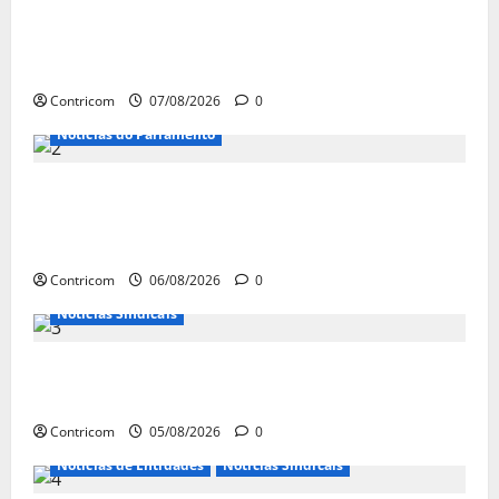
FETRACONSPAR PROMOVE DEBATE SOBRE
NR 01, QUE TRATA DE RISCOS
PSICOSSOCIAIS NOS LOCAIS DE TRABALHO
Contricom
07/08/2026
0
Notícias do Parlamento
Congresso retorna com dúvidas sobre PEC
da jornada de trabalho e prioridade para
pautas do agro
Contricom
06/08/2026
0
Notícias Sindicais
Centrais Sindicais alinham panfletagem
para o Dia Nacional de Luta
Contricom
05/08/2026
0
Notícias de Entidades
Notícias Sindicais