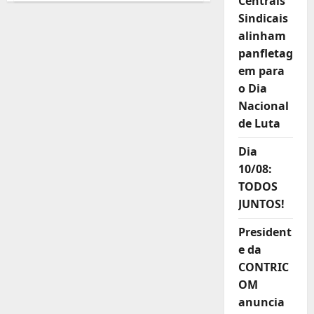
Centrais
acordo
em
Sindicais
torno
alinham
do
novo
panfletag
Piso
Salarial
em para
de
SC:
o Dia
FETICOM
e
Nacional
CONTRICOM
de Luta
presente!
Dia
10/08:
TODOS
JUNTOS!
President
e da
CONTRIC
OM
anuncia