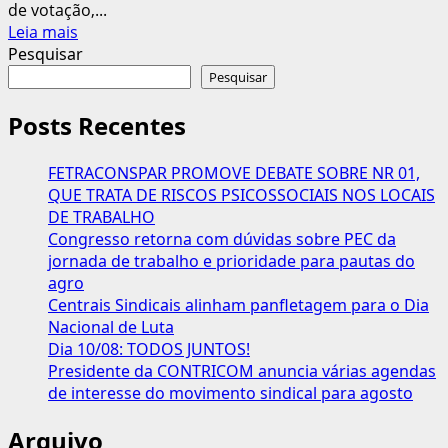
de votação,...
Leia
Leia mais
mais
Pesquisar
sobre
Pesquisar
Plebiscito
Popular
Posts Recentes
prorroga
votação
FETRACONSPAR PROMOVE DEBATE SOBRE NR 01,
até
QUE TRATA DE RISCOS PSICOSSOCIAIS NOS LOCAIS
12
DE TRABALHO
de
Congresso retorna com dúvidas sobre PEC da
outubro
jornada de trabalho e prioridade para pautas do
e
agro
amplia
Centrais Sindicais alinham panfletagem para o Dia
mobilização
Nacional de Luta
Dia 10/08: TODOS JUNTOS!
Presidente da CONTRICOM anuncia várias agendas
de interesse do movimento sindical para agosto
Arquivo