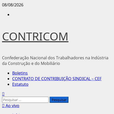
Avançar
08/08/2026
para
Instagram
o
conteúdo
CONTRICOM
Confederação Nacional dos Trabalhadores na Indústria
da Construção e do Mobiliário
Menu
Boletins
principal
CONTRATO DE CONTRIBUIÇÃO SINDICAL – CEF
Estatuto
Pesquisar
por:
Ao vivo