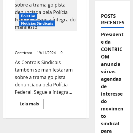
POSTS
Boletim
RECENTES
Notícias Sindicais
President
CONTRA O GOLPISMO E
e da
PELA DEMOCRACIA
CONTRIC
Contricom
19/11/2024
0
OM
As Centrais Sindicais
anuncia
também se manifestaram
várias
sobre a trama golpista
agendas
denunciada pela Polícia
de
Federal. Segue a íntegra...
interesse
do
Leia
Leia mais
mais
movimen
sobre
to
CONTRA
O
sindical
GOLPISMO
E
para
PELA