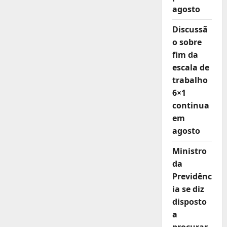
DEMOCRACIA
agosto
Discussã
o sobre
fim da
escala de
trabalho
6×1
continua
em
agosto
Ministro
da
Previdênc
ia se diz
disposto
a