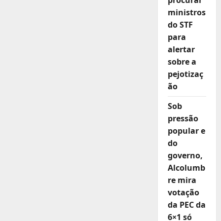
procurar
ministros
do STF
para
alertar
sobre a
pejotizaç
ão
Sob
pressão
popular e
do
governo,
Alcolumb
re mira
votação
da PEC da
6×1 só