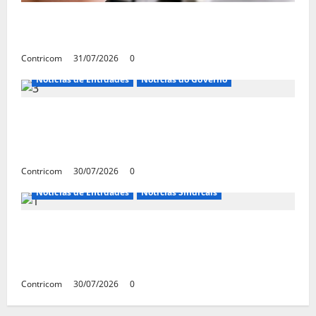
Discussão sobre fim da escala de trabalho
6×1 continua em agosto
Contricom
31/07/2026
0
Notícias de Entidades
Notícias do Governo
Ministro da Previdência se diz disposto a
procurar ministros do STF para alertar
sobre a pejotização
Contricom
30/07/2026
0
Notícias de Entidades
Notícias Sindicais
Sob pressão popular e do governo,
Alcolumbre mira votação da PEC da 6×1 só
depois das eleições
Contricom
30/07/2026
0