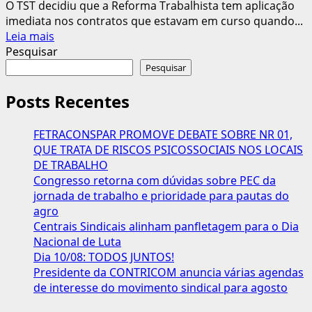
O TST decidiu que a Reforma Trabalhista tem aplicação
imediata nos contratos que estavam em curso quando...
Leia
Leia mais
mais
Pesquisar
sobre
Pesquisar
TST:
Reforma
Posts Recentes
Trabalhista
se
FETRACONSPAR PROMOVE DEBATE SOBRE NR 01,
aplica
QUE TRATA DE RISCOS PSICOSSOCIAIS NOS LOCAIS
a
DE TRABALHO
contratos
Congresso retorna com dúvidas sobre PEC da
anteriores
jornada de trabalho e prioridade para pautas do
a
agro
2017
Centrais Sindicais alinham panfletagem para o Dia
Nacional de Luta
Dia 10/08: TODOS JUNTOS!
Presidente da CONTRICOM anuncia várias agendas
de interesse do movimento sindical para agosto