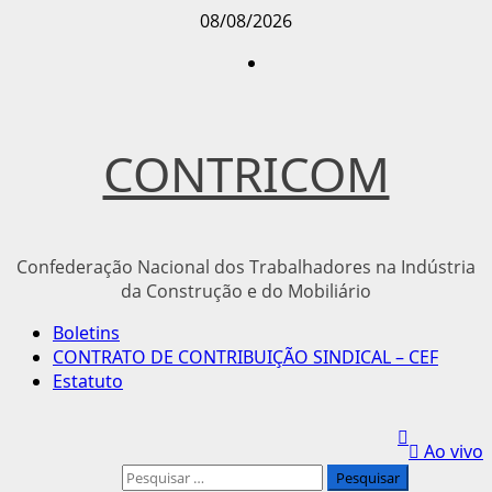
Avançar
08/08/2026
para
Instagram
o
conteúdo
CONTRICOM
Confederação Nacional dos Trabalhadores na Indústria
da Construção e do Mobiliário
Menu
Boletins
principal
CONTRATO DE CONTRIBUIÇÃO SINDICAL – CEF
Estatuto
Ao vivo
Pesquisar