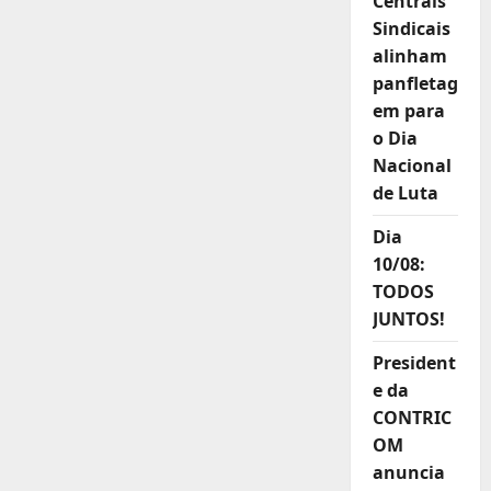
Centrais
Sindicais
alinham
panfletag
em para
o Dia
Nacional
de Luta
Dia
10/08:
TODOS
JUNTOS!
President
e da
CONTRIC
OM
anuncia