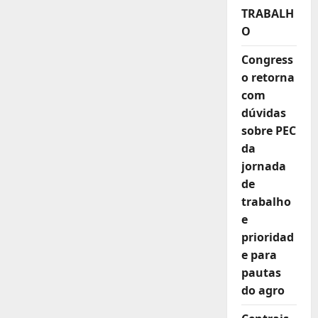
de
TRABALH
Transporte
Gratuita
O
durante
Eleições
Congress
o retorna
com
dúvidas
sobre PEC
da
jornada
de
trabalho
e
prioridad
e para
pautas
do agro