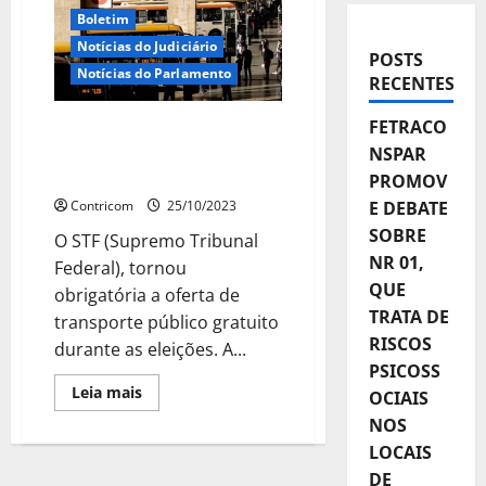
Boletim
Notícias do Judiciário
POSTS
Notícias do Parlamento
RECENTES
FETRACO
STF torna obrigatória
Tarifa de Transporte
NSPAR
Gratuita durante Eleições
PROMOV
Contricom
25/10/2023
E DEBATE
SOBRE
O STF (Supremo Tribunal
NR 01,
Federal), tornou
QUE
obrigatória a oferta de
TRATA DE
transporte público gratuito
RISCOS
durante as eleições. A...
PSICOSS
Leia
Leia mais
OCIAIS
mais
sobre
NOS
STF
LOCAIS
torna
obrigatória
DE
Tarifa