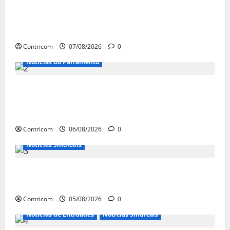
FETRACONSPAR PROMOVE DEBATE SOBRE
NR 01, QUE TRATA DE RISCOS
PSICOSSOCIAIS NOS LOCAIS DE TRABALHO
Contricom
07/08/2026
0
Notícias do Parlamento
Congresso retorna com dúvidas sobre PEC
da jornada de trabalho e prioridade para
pautas do agro
Contricom
06/08/2026
0
Notícias Sindicais
Centrais Sindicais alinham panfletagem
para o Dia Nacional de Luta
Contricom
05/08/2026
0
Notícias de Entidades
Notícias Sindicais