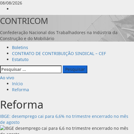
Avançar
08/08/2026
para
Instagram
o
CONTRICOM
conteúdo
Confederação Nacional dos Trabalhadores na Indústria da
Construção e do Mobiliário
Menu
Boletins
principal
CONTRATO DE CONTRIBUIÇÃO SINDICAL – CEF
Estatuto
Pesquisar
por:
Ao vivo
Início
Reforma
Reforma
IBGE: desemprego cai para 6,6% no trimestre encerrado no mês
de agosto