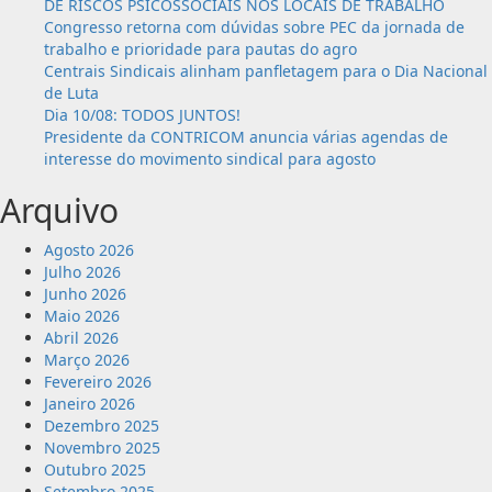
DE RISCOS PSICOSSOCIAIS NOS LOCAIS DE TRABALHO
são
Congresso retorna com dúvidas sobre PEC da jornada de
mera
trabalho e prioridade para pautas do agro
estimativa,
Centrais Sindicais alinham panfletagem para o Dia Nacional
decide
de Luta
TST
Dia 10/08: TODOS JUNTOS!
Presidente da CONTRICOM anuncia várias agendas de
interesse do movimento sindical para agosto
Arquivo
Agosto 2026
Julho 2026
Junho 2026
Maio 2026
Abril 2026
Março 2026
Fevereiro 2026
Janeiro 2026
Dezembro 2025
Novembro 2025
Outubro 2025
Setembro 2025