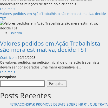
de
modernizar as relações de trabalho e criar seis...
agosto
Leia
Leia mais
mais
Valores pedidos em Ação Trabalhista são mera estimativa, decide
sobre
TST
Sete
anos
depois,
Boletim
reforma
Valores pedidos em Ação Trabalhista
trabalhista
é
são mera estimativa, decide TST
reconhecida
como
Contricom
19/12/2023
precarizante
Os valores pedidos na petição inicial de uma ação trabalhista
devem ser considerados uma mera estimativa, e...
Leia
Leia mais
mais
Pesquisar
sobre
Pesquisar
Valores
pedidos
Posts Recentes
em
Ação
FETRACONSPAR PROMOVE DEBATE SOBRE NR 01, QUE TRATA
Trabalhista