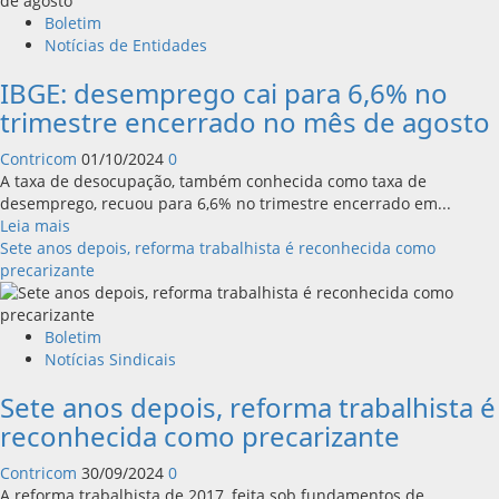
Boletim
Notícias de Entidades
IBGE: desemprego cai para 6,6% no
trimestre encerrado no mês de agosto
Contricom
01/10/2024
0
A taxa de desocupação, também conhecida como taxa de
desemprego, recuou para 6,6% no trimestre encerrado em...
Leia
Leia mais
mais
Sete anos depois, reforma trabalhista é reconhecida como
sobre
precarizante
IBGE:
desemprego
cai
Boletim
para
Notícias Sindicais
6,6%
Sete anos depois, reforma trabalhista é
no
trimestre
reconhecida como precarizante
encerrado
no
Contricom
30/09/2024
0
mês
A reforma trabalhista de 2017, feita sob fundamentos de