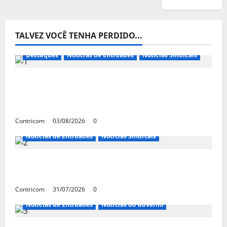
TALVEZ VOCÊ TENHA PERDIDO...
Destaques
Notícias de Entidades
Notícias Sindicais
Presidente da CONTRICOM anuncia várias
agendas de interesse do movimento
sindical para agosto
Contricom
03/08/2026
0
Notícias de Entidades
Notícias Sindicais
Discussão sobre fim da escala de trabalho
6×1 continua em agosto
Contricom
31/07/2026
0
Notícias de Entidades
Notícias do Governo