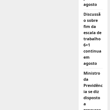
pobreza
agosto
e
de
20%
Discussã
no
o sobre
desemprego
fim da
escala de
trabalho
6×1
continua
em
agosto
Ministro
da
Previdênc
ia se diz
disposto
a