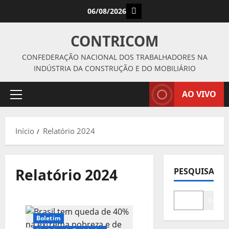
Avançar
Instagram
06/08/2026
para
o
CONTRICOM
conteúdo
CONFEDERAÇÃO NACIONAL DOS TRABALHADORES NA
INDÚSTRIA DA CONSTRUÇÃO E DO MOBILIÁRIO
AO VIVO
Menu
principal
Início
Relatório 2024
Relatório 2024
PESQUISAR
Pesqui
Boletim