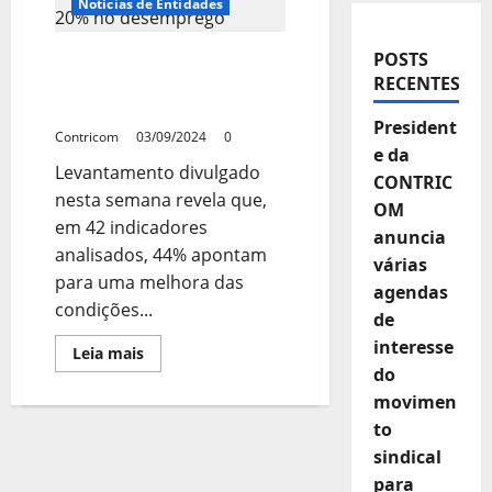
Notícias de Entidades
POSTS
Brasil tem queda de 40%
RECENTES
na extrema pobreza e de
20% no desemprego
President
Contricom
03/09/2024
0
e da
Levantamento divulgado
CONTRIC
nesta semana revela que,
OM
em 42 indicadores
anuncia
analisados, 44% apontam
várias
para uma melhora das
agendas
condições...
de
interesse
Leia
Leia mais
mais
do
sobre
Brasil
movimen
tem
to
queda
de
sindical
40%
na
para
extrema