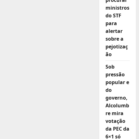
procurar
ministros
do STF
para
alertar
sobre a
pejotizaç
ão
Sob
pressão
popular e
do
governo,
Alcolumb
re mira
votação
da PEC da
6×1 só