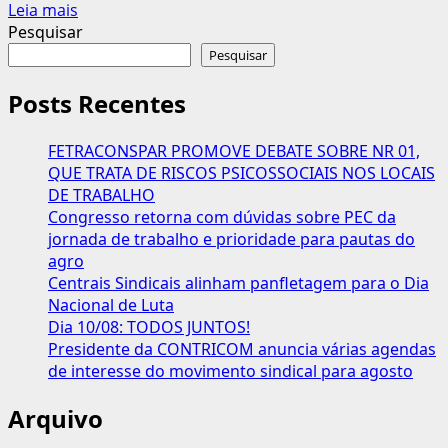
Leia
Leia mais
mais
Pesquisar
sobre
Pesquisar
Tebet
descarta
Posts Recentes
desvinculação
de
FETRACONSPAR PROMOVE DEBATE SOBRE NR 01,
aposentadorias
QUE TRATA DE RISCOS PSICOSSOCIAIS NOS LOCAIS
do
DE TRABALHO
salário
Congresso retorna com dúvidas sobre PEC da
mínimo
jornada de trabalho e prioridade para pautas do
agro
Centrais Sindicais alinham panfletagem para o Dia
Nacional de Luta
Dia 10/08: TODOS JUNTOS!
Presidente da CONTRICOM anuncia várias agendas
de interesse do movimento sindical para agosto
Arquivo