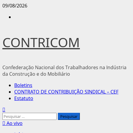
Avançar
09/08/2026
para
Instagram
o
conteúdo
CONTRICOM
Confederação Nacional dos Trabalhadores na Indústria
da Construção e do Mobiliário
Menu
Boletins
principal
CONTRATO DE CONTRIBUIÇÃO SINDICAL – CEF
Estatuto
Pesquisar
por:
Ao vivo