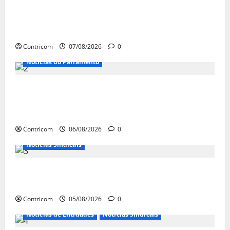
FETRACONSPAR PROMOVE DEBATE SOBRE
NR 01, QUE TRATA DE RISCOS
PSICOSSOCIAIS NOS LOCAIS DE TRABALHO
Contricom
07/08/2026
0
Notícias do Parlamento
Congresso retorna com dúvidas sobre PEC
da jornada de trabalho e prioridade para
pautas do agro
Contricom
06/08/2026
0
Notícias Sindicais
Centrais Sindicais alinham panfletagem
para o Dia Nacional de Luta
Contricom
05/08/2026
0
Notícias de Entidades
Notícias Sindicais