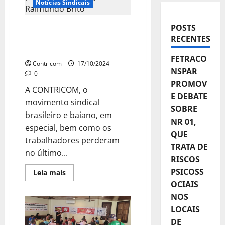
Notícias Sindicais
POSTS
CONTRICOM e Sindicatos
RECENTES
prestam homenagens a
Raimundo Brito
FETRACO
Contricom
17/10/2024
NSPAR
0
PROMOV
A CONTRICOM, o
E DEBATE
movimento sindical
SOBRE
brasileiro e baiano, em
NR 01,
especial, bem como os
QUE
trabalhadores perderam
TRATA DE
no último...
RISCOS
PSICOSS
Leia
Leia mais
mais
OCIAIS
sobre
CONTRICOM
NOS
e
Sindicatos
LOCAIS
prestam
homenagens
DE