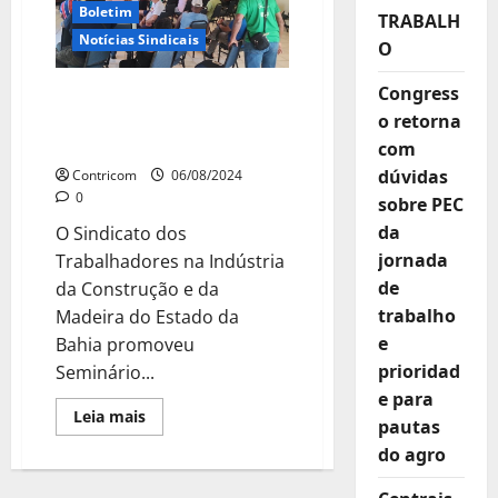
a
Boletim
TRABALH
Raimundo
Brito
Notícias Sindicais
O
Congress
SINTRACOM-BA promove
o retorna
Seminário de
Planejamento
com
dúvidas
Contricom
06/08/2024
0
sobre PEC
da
O Sindicato dos
jornada
Trabalhadores na Indústria
de
da Construção e da
trabalho
Madeira do Estado da
e
Bahia promoveu
prioridad
Seminário...
e para
Leia
Leia mais
pautas
mais
sobre
do agro
SINTRACOM-
BA
promove