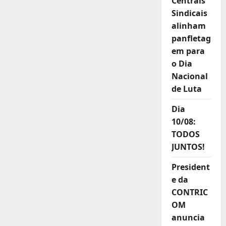
Centrais
Seminário
de
Sindicais
Planejamento
alinham
panfletag
em para
o Dia
Nacional
de Luta
Dia
10/08:
TODOS
JUNTOS!
President
e da
CONTRIC
OM
anuncia