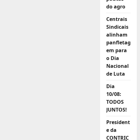
do agro
Centrais
Sindicais
alinham
panfletag
em para
o Dia
Nacional
de Luta
Dia
10/08:
TODOS
JUNTOS!
President
e da
CONTRIC