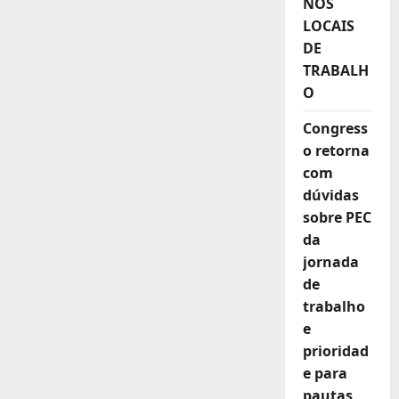
NOS
LOCAIS
DE
TRABALH
O
Congress
o retorna
com
dúvidas
sobre PEC
da
jornada
de
trabalho
e
prioridad
e para
pautas