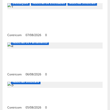
Destaques
Notícias de Entidades
Notícias Sindicais
FETRACONSPAR PROMOVE DEBATE SOBRE
NR 01, QUE TRATA DE RISCOS
PSICOSSOCIAIS NOS LOCAIS DE TRABALHO
Contricom
07/08/2026
0
Notícias do Parlamento
Congresso retorna com dúvidas sobre PEC
da jornada de trabalho e prioridade para
pautas do agro
Contricom
06/08/2026
0
Notícias Sindicais
Centrais Sindicais alinham panfletagem
para o Dia Nacional de Luta
Contricom
05/08/2026
0