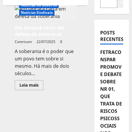
Pesqui
Notícias do Governo
Notícias Sindicais
Ato lançará carta em
POSTS
defesa da soberania
RECENTES
Contricom
22/07/2025
0
A soberania é o poder que
FETRACO
um povo tem sobre si
NSPAR
mesmo. Há mais de dois
PROMOV
séculos...
E DEBATE
SOBRE
Leia
Leia mais
NR 01,
mais
sobre
QUE
Ato
lançará
TRATA DE
carta
em
RISCOS
defesa
da
PSICOSS
soberania
OCIAIS