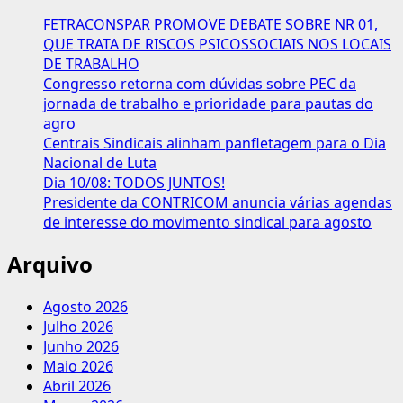
movimento
FETRACONSPAR PROMOVE DEBATE SOBRE NR 01,
sindical
QUE TRATA DE RISCOS PSICOSSOCIAIS NOS LOCAIS
lamentam
DE TRABALHO
a
Congresso retorna com dúvidas sobre PEC da
morte
jornada de trabalho e prioridade para pautas do
do
agro
líder
Centrais Sindicais alinham panfletagem para o Dia
Cloedesmidt
Nacional de Luta
Riani
Dia 10/08: TODOS JUNTOS!
Presidente da CONTRICOM anuncia várias agendas
de interesse do movimento sindical para agosto
Arquivo
Agosto 2026
Julho 2026
Junho 2026
Maio 2026
Abril 2026