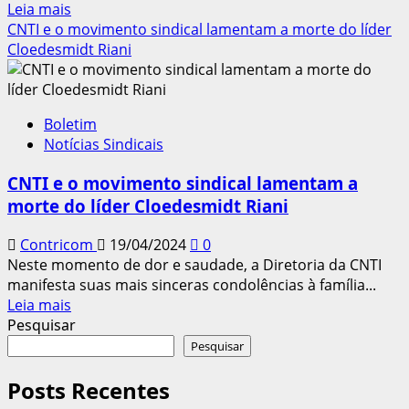
Leia
Leia mais
mais
CNTI e o movimento sindical lamentam a morte do líder
sobre
Cloedesmidt Riani
Possibilidade
de
acordo
Boletim
trabalhista
Notícias Sindicais
sem
advogado
CNTI e o movimento sindical lamentam a
preocupa
morte do líder Cloedesmidt Riani
especialistas
Contricom
19/04/2024
0
Neste momento de dor e saudade, a Diretoria da CNTI
manifesta suas mais sinceras condolências à família...
Leia
Leia mais
mais
Pesquisar
sobre
Pesquisar
CNTI
e
Posts Recentes
o