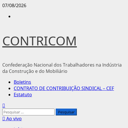
Avançar
07/08/2026
para
Instagram
o
conteúdo
CONTRICOM
Confederação Nacional dos Trabalhadores na Indústria
da Construção e do Mobiliário
Menu
Boletins
principal
CONTRATO DE CONTRIBUIÇÃO SINDICAL – CEF
Estatuto
Pesquisar
por:
Ao vivo