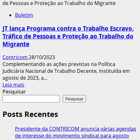
decide
que
Boletim
trabalho
escravo
JT lança Programa contra o Trabalho Escravo,
é
Tráfico de Pessoas e Proteção ao Trabalho do
imprescritível
Migrante
Contricom
28/10/2023
Complementando as ações previstas na Política
Judiciária Nacional de Trabalho Decente, instituída em
agosto de 2023, a...
Leia
Leia mais
mais
Pesquisar
sobre
Pesquisar
JT
lança
Posts Recentes
Programa
contra
Presidente da CONTRICOM anuncia várias agendas
o
de interesse do movimento sindical para agosto
Trabalho