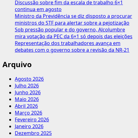
Discussão sobre fim da escala de trabalho 6×1
Escravo,
continua em agosto
Tráfico
Ministro da Previdência se diz disposto a procurar
de
ministros do STF para alertar sobre a pejotização
Pessoas
Sob pressão popular e do governo, Alcolumbre
e
mira votação da PEC da 6×1 só depois das eleições
Proteção
Representação dos trabalhadores avança em
ao
debates com o governo sobre a revisão da NR-21
Trabalho
do
Arquivo
Migrante
Agosto 2026
Julho 2026
Junho 2026
Maio 2026
Abril 2026
Março 2026
Fevereiro 2026
Janeiro 2026
Dezembro 2025