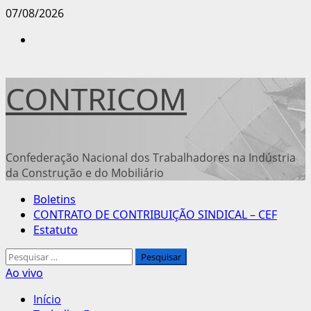
Avançar
07/08/2026
para
Instagram
o
conteúdo
CONTRICOM
Confederação Nacional dos Trabalhadores na Indústria
da Construção e do Mobiliário
Menu
Boletins
principal
CONTRATO DE CONTRIBUIÇÃO SINDICAL – CEF
Estatuto
Pesquisar
por:
Ao vivo
Início