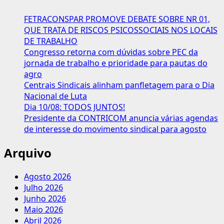
redução
da
FETRACONSPAR PROMOVE DEBATE SOBRE NR 01,
Jornada
QUE TRATA DE RISCOS PSICOSSOCIAIS NOS LOCAIS
Já!
DE TRABALHO
Congresso retorna com dúvidas sobre PEC da
jornada de trabalho e prioridade para pautas do
agro
Centrais Sindicais alinham panfletagem para o Dia
Nacional de Luta
Dia 10/08: TODOS JUNTOS!
Presidente da CONTRICOM anuncia várias agendas
de interesse do movimento sindical para agosto
Arquivo
Agosto 2026
Julho 2026
Junho 2026
Maio 2026
Abril 2026