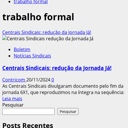
trabalho formal
trabalho formal
Centrais Sindicais: redução da Jornada Já!
Boletim
Notícias Sindicais
Centrais Sindicais: redução da Jornada Já!
Contricom
20/11/2024
0
As Centrais Sindicais divulgaram documento pelo fim da
jornada 6X1, que reproduzimos na íntegra na sequência:
Leia
Leia mais
mais
Pesquisar
sobre
Pesquisar
Centrais
Sindicais:
Posts Recentes