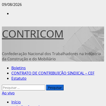
Avançar
09/08/2026
para
Instagram
o
conteúdo
CONTRICOM
Confederação Nacional dos Trabalhadores na Indústria
da Construção e do Mobiliário
Menu
Boletins
principal
CONTRATO DE CONTRIBUIÇÃO SINDICAL – CEF
Estatuto
Pesquisar
por:
Ao vivo
Início