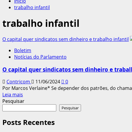
Início
trabalho infantil
trabalho infantil
O capital quer sindicatos sem dinheiro e trabalho infantil
Boletim
Notícias do Parlamento
O capital quer sindicatos sem dinheiro e trabal
Contricom
11/06/2024
0
Por Marcos Verlaine* Se depender dos patrões, do chamado
Leia
Leia mais
mais
Pesquisar
sobre
Pesquisar
O
capital
Posts Recentes
quer