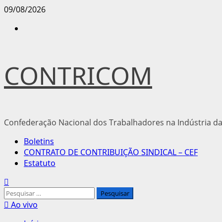
Avançar
09/08/2026
para
Instagram
o
conteúdo
CONTRICOM
Confederação Nacional dos Trabalhadores na Indústria da
Menu
Boletins
principal
CONTRATO DE CONTRIBUIÇÃO SINDICAL – CEF
Estatuto
Pesquisar
por:
Ao vivo