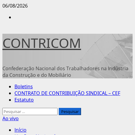
Avançar
06/08/2026
para
Instagram
o
conteúdo
CONTRICOM
Confederação Nacional dos Trabalhadores na Indústria
da Construção e do Mobiliário
Menu
Boletins
principal
CONTRATO DE CONTRIBUIÇÃO SINDICAL – CEF
Estatuto
Pesquisar
por:
Ao vivo
Início