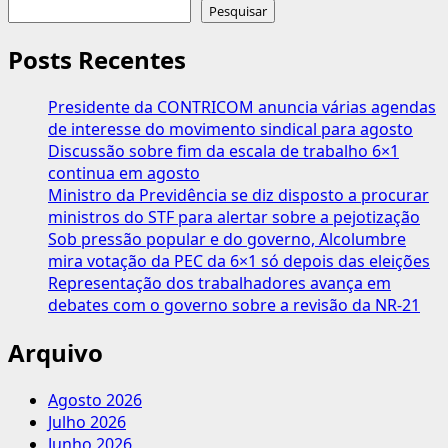
sobre
Pesquisar
Defasagem
da
Posts Recentes
Tabela
do
Presidente da CONTRICOM anuncia várias agendas
IRPF
de interesse do movimento sindical para agosto
tira
Discussão sobre fim da escala de trabalho 6×1
dinheiro
continua em agosto
dos
Ministro da Previdência se diz disposto a procurar
Trabalhadores
ministros do STF para alertar sobre a pejotização
para
Sob pressão popular e do governo, Alcolumbre
manter
mira votação da PEC da 6×1 só depois das eleições
Privilégios
Representação dos trabalhadores avança em
debates com o governo sobre a revisão da NR-21
Arquivo
Agosto 2026
Julho 2026
Junho 2026