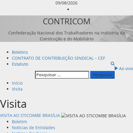
Avançar
09/08/2026
para
Instagram
o
CONTRICOM
conteúdo
Confederação Nacional dos Trabalhadores na Indústria da
Construção e do Mobiliário
Menu
Boletins
principal
CONTRATO DE CONTRIBUIÇÃO SINDICAL – CEF
Estatuto
Ao vivo
Pesquisar
por:
Início
Visita
Visita
VISITA AO STICOMBE BRASÍLIA
Boletim
Notícias de Entidades