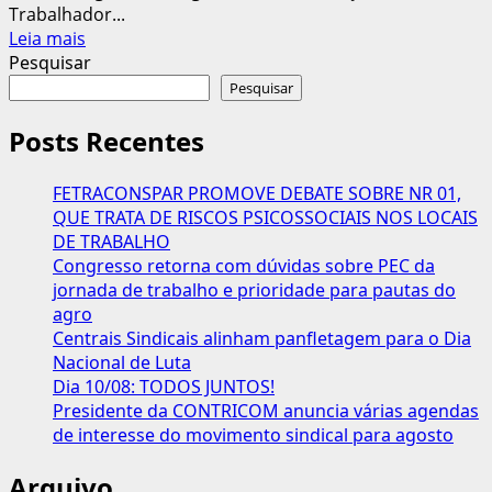
Trabalhador...
Leia
Leia mais
mais
Pesquisar
sobre
Pesquisar
Lula
altera
Posts Recentes
regras
de
FETRACONSPAR PROMOVE DEBATE SOBRE NR 01,
vale-
QUE TRATA DE RISCOS PSICOSSOCIAIS NOS LOCAIS
alimentação
DE TRABALHO
e
Congresso retorna com dúvidas sobre PEC da
vale-
jornada de trabalho e prioridade para pautas do
refeição;
agro
medida
Centrais Sindicais alinham panfletagem para o Dia
pode
Nacional de Luta
reduzir
Dia 10/08: TODOS JUNTOS!
preços
Presidente da CONTRICOM anuncia várias agendas
da
de interesse do movimento sindical para agosto
cesta
básica
Arquivo